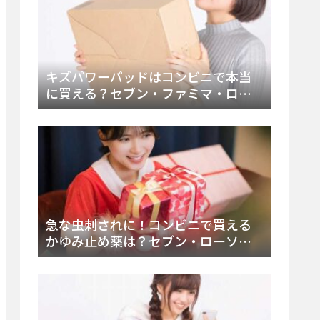
キズパワーパッドはコンビニで本当
に買える？セブン・ファミマ・ロー
ソン徹底調査＆値段と種類別販売場
所まとめ
急な虫刺されに！コンビニで買える
かゆみ止め薬は？セブン・ローソ
ン・ファミマの販売状況と定番商品
まとめ