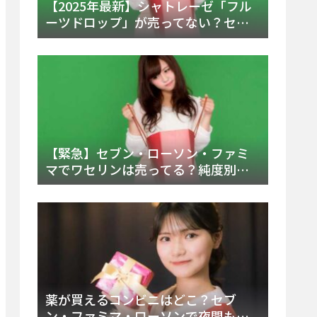
【2025年最新】シャトレーゼ「フル
ーツドロップ」が売ってない？セブ
ンでの販売終了理由と代替アイスを
徹底解説！
【緊急】セブン・ローソン・ファミ
マでワセリンは売ってる？純度別お
すすめ品と販売場所を徹底まとめ
薬が買えるコンビニはどこ？セブ
ン・ファミマ・ローソンで夜間も買