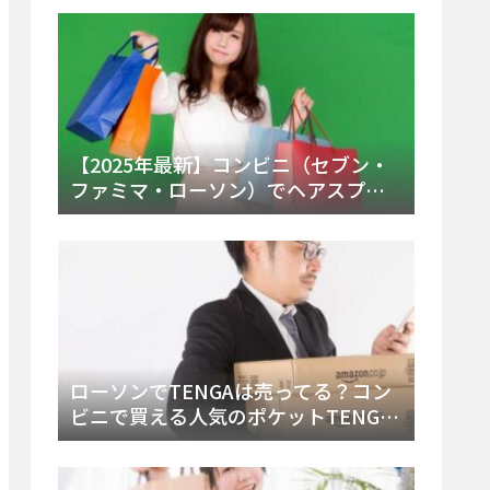
ー・内容物を詳しく調べてみた！
【2025年最新】コンビニ（セブン・
ファミマ・ローソン）でヘアスプレ
ーは売ってる？販売場所と買える種
類・値段を徹底調査！
ローソンでTENGAは売ってる？コン
ビニで買える人気のポケットTENGA
とエッグの取り扱い店舗と陳列場所
を徹底解説！