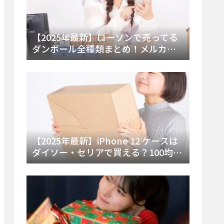
【2025年最新】ローソンで売ってる
ダンボール全種類まとめ！メルカリ
便・ゆうパック対応サイズと価格を
徹底解説
【2025年最新】iPhone 12 ケースは
ダイソー・セリアで買える？100均の
在庫状況と失敗しない選び方を徹底
解説！