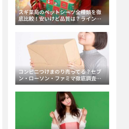
スギ薬局のペットシーツ全種類を徹
底比較！安いけど品質は？ラインナ
ップと販売店（Amazon・楽天含む）
をチェック
コンビニつけまのり売ってる？セブ
ン・ローソン・ファミマ徹底調査！
ドンキや薬局、Amazon楽天で買う方
法まとめ