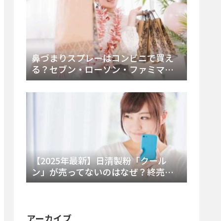
鼻づまりスプレーはコンビニで買え
る？セブン・ローソン・ファミマの
販売時間と主要製品を徹底解説
【2025年最新】日清製粉「クール
ン」が売ってないのはなぜ？終売の
真相とレアチーズケーキ代替品・再
販可能性を徹底解説！
アーカイブ