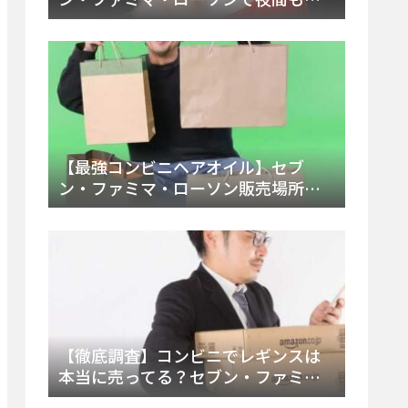
える市販薬の種類と販売店の探し方
【2025年最新】
【最強コンビニヘアオイル】セブ
ン・ファミマ・ローソン販売場所
は？今すぐ買えるおすすめ市販品を
徹底調査！
【徹底調査】コンビニでレギンスは
本当に売ってる？セブン・ファミ
マ・ローソンの取扱店舗とメーカ