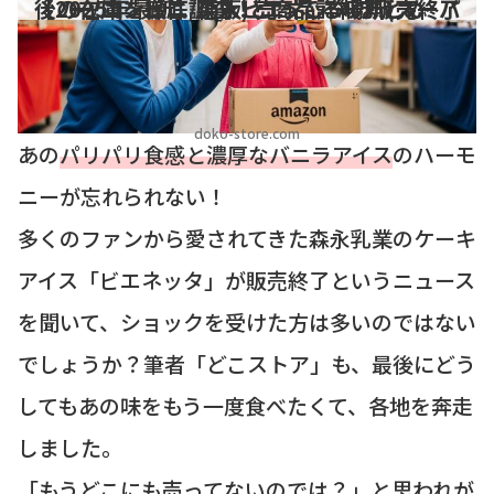
【2025年最新】森永ビエネッタの販売終了後の在庫を徹底調査！売ってる場所(スーパー/コンビニ/通販)と商品詳細まとめ
doko-store.com
あの
パリパリ食感と濃厚なバニラアイス
のハーモ
ニーが忘れられない！
多くのファンから愛されてきた森永乳業のケーキ
アイス「ビエネッタ」が販売終了というニュース
を聞いて、ショックを受けた方は多いのではない
でしょうか？筆者「どこストア」も、最後にどう
してもあの味をもう一度食べたくて、各地を奔走
しました。
「もうどこにも売ってないのでは？」と思われが