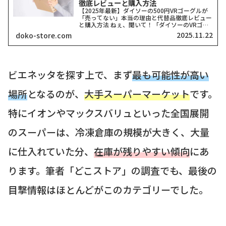
徹底レビューと購入方法
【2025年最新】ダイソーの500円VRゴーグルが
「売ってない」本当の理由と代替品徹底レビュー
と購入方法 ねぇ、聞いて！「ダイソーのVRゴー
グル、どこにも売ってない！」って検索したそこ
2025.11.22
doko-store.com
のアナタ、同じ気持ちでここに来てくれましたよ
ね？一時期、...
ビエネッタを探す上で、まず
最も可能性が高い
場所
となるのが、
大手スーパーマーケット
です。
特にイオンやマックスバリュといった全国展開
のスーパーは、冷凍倉庫の規模が大きく、大量
に仕入れていた分、
在庫が残りやすい傾向
にあ
ります。筆者「どこストア」の調査でも、最後の
目撃情報はほとんどがこのカテゴリーでした。