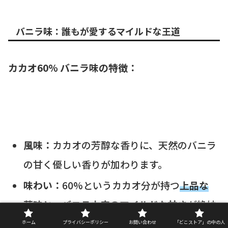
バニラ味：誰もが愛するマイルドな王道
カカオ60% バニラ味の特徴：
風味：
カカオの芳醇な香りに、天然のバニラ
の甘く優しい香りが加わります。
味わい：
60%というカカオ分が持つ
上品な
苦味と、バニラ由来のマイルドな甘さ
が絶妙
に調和しています。
ホーム
プライバシーポリシー
お問い合わせ
「どこストア」の中の人