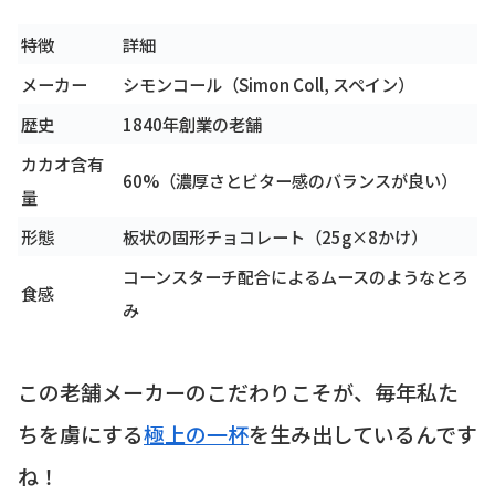
特徴
詳細
メーカー
シモンコール（Simon Coll, スペイン）
歴史
1840年創業の老舗
カカオ含有
60%（濃厚さとビター感のバランスが良い）
量
形態
板状の固形チョコレート（25g×8かけ）
コーンスターチ配合によるムースのようなとろ
食感
み
この老舗メーカーのこだわりこそが、毎年私た
ちを虜にする
極上の一杯
を生み出しているんです
ね！