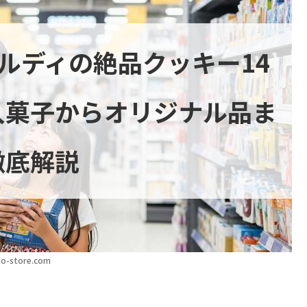
カルディの絶品クッキー14
入菓子からオリジナル品ま
徹底解説
o-store.com