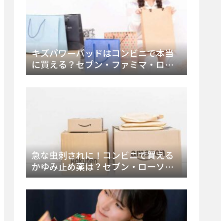
キズパワーパッドはコンビニで本当
に買える？セブン・ファミマ・ロー
ソン徹底調査＆値段と種類別販売場
所まとめ
急な虫刺されに！コンビニで買える
かゆみ止め薬は？セブン・ローソ
ン・ファミマの販売状況と定番商品
まとめ