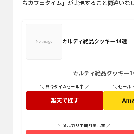
ちカフェタイム」が実現すること間違いな
カルディ絶品クッキー14選
No Image
カルディ絶品クッキー1
＼ 只今タイムセール中 ／
＼ セール
楽天で探す
Am
＼ メルカリで掘り出し物 ／