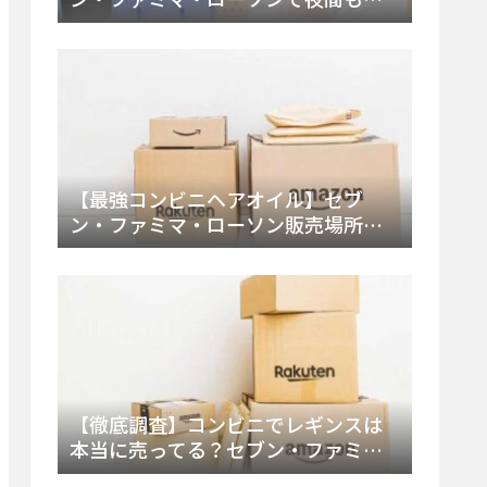
える市販薬の種類と販売店の探し方
【2025年最新】
【最強コンビニヘアオイル】セブ
ン・ファミマ・ローソン販売場所
は？今すぐ買えるおすすめ市販品を
徹底調査！
【徹底調査】コンビニでレギンスは
本当に売ってる？セブン・ファミ
マ・ローソンの取扱店舗とメーカ