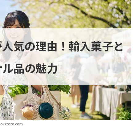
が人気の理由！輸入菓子と
ナル品の魅力
o-store.com