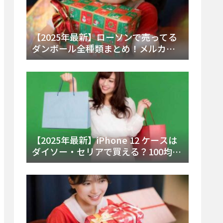
【2025年最新】ローソンで売ってる
ダンボール全種類まとめ！メルカリ
便・ゆうパック対応サイズと価格を
徹底解説
【2025年最新】iPhone 12 ケースは
ダイソー・セリアで買える？100均の
在庫状況と失敗しない選び方を徹底
解説！