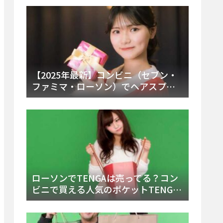
ー・内容物を詳しく調べてみた！
【2025年最新】コンビニ（セブン・
ファミマ・ローソン）でヘアスプレ
ーは売ってる？販売場所と買える種
類・値段を徹底調査！
ローソンでTENGAは売ってる？コン
ビニで買える人気のポケットTENGA
とエッグの取り扱い店舗と陳列場所
を徹底解説！