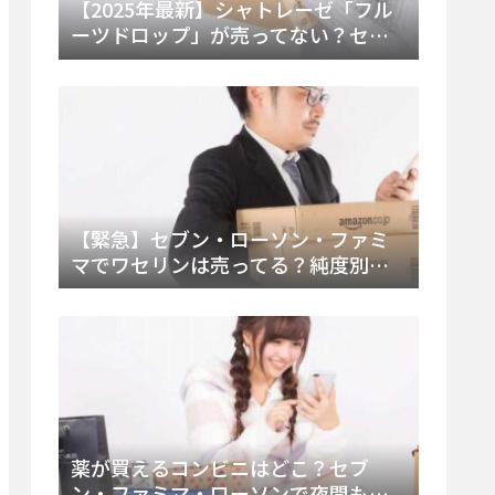
【2025年最新】シャトレーゼ「フル
ーツドロップ」が売ってない？セブ
ンでの販売終了理由と代替アイスを
徹底解説！
【緊急】セブン・ローソン・ファミ
マでワセリンは売ってる？純度別お
すすめ品と販売場所を徹底まとめ
薬が買えるコンビニはどこ？セブ
ン・ファミマ・ローソンで夜間も買