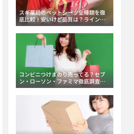
スギ薬局のペットシーツ全種類を徹
底比較！安いけど品質は？ラインナ
ップと販売店（Amazon・楽天含む）
をチェック
コンビニつけまのり売ってる？セブ
ン・ローソン・ファミマ徹底調査！
ドンキや薬局、Amazon楽天で買う方
法まとめ