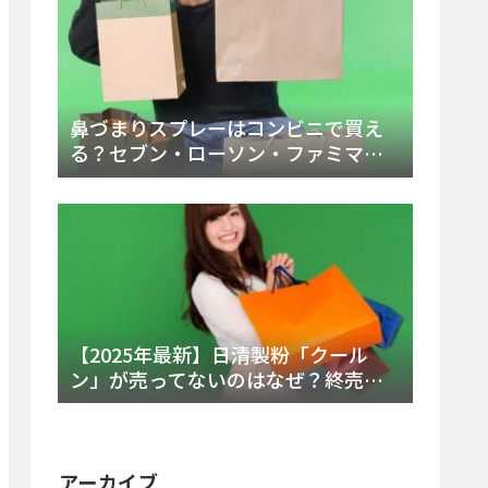
鼻づまりスプレーはコンビニで買え
る？セブン・ローソン・ファミマの
販売時間と主要製品を徹底解説
【2025年最新】日清製粉「クール
ン」が売ってないのはなぜ？終売の
真相とレアチーズケーキ代替品・再
販可能性を徹底解説！
アーカイブ