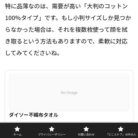
特に品薄なのは、需要が高い「大判のコットン
100%タイプ」です。もし小判サイズしか見つか
らなかった場合は、それを複数枚使って顔を拭
き取るという方法もありますので、柔軟に対応
してみてくださいね。
No Image
ダイソー不織布タオル
ダイソー不織布タオル は以下のサイトで見れ
ホーム
プライバシーポリシー
お問い合わせ
「どこストア」の中の人