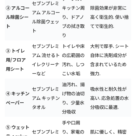
セブンプレミ
② アルコー
キッチン周
除菌効果が非常に
アム アルコー
ル除菌シー
り、ドアノ
高く衛生的. 使い捨
ル除菌ウェッ
ト
ブの拭き取
てで衛生的.
ト
り
セブンプレミ
トイレや床
大判で厚手. シート
③ トイレ
アム 流せるト
の広範囲の
自体に洗剤成分が
用/フロア
イレクリーナ
汚れ、しつ
含まれているため
用シート
ーなど
こい水垢
強力.
油汚れ、揚
セブンプレミ
吸水性と耐久性が
④ キッチン
げ物の油切
アム キッチン
高い. 応急処置の水
ペーパー
り、少量水
タオル
分吸収に最適.
分吸収
手や口周
⑤ ウェット
セブンプレミ
り、家電の
肌に優しく、精密
ティッシュ