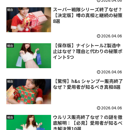
2026.04.06
スーパー戦隊シリーズ終了なぜ？
総合
【決定版】噂の真相と継続の秘策
8選
2026.04.06
【保存版】ナイシトールZ製造中
総合
止はなぜ？理由と代わりの秘策ポ
イント5つ
2026.04.06
【驚愕】h&s シャンプー販売終了
総合
なぜ？愛用者が知るべき真相8選
2026.04.06
ウルリス販売終了なぜ？の謎を徹
総合
底解明：【必見】愛用者が知るべ
き解決策10選