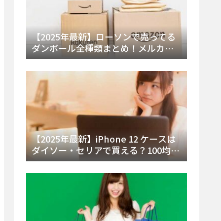
【2025年最新】ローソンで売ってる
ダンボール全種類まとめ！メルカリ
便・ゆうパック対応サイズと価格を
徹底解説
【2025年最新】iPhone 12 ケースは
ダイソー・セリアで買える？100均の
在庫状況と失敗しない選び方を徹底
解説！