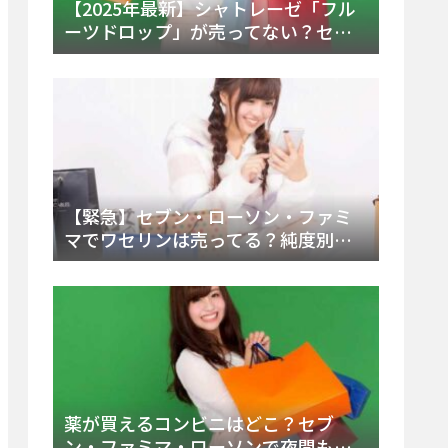
【2025年最新】シャトレーゼ「フル
ーツドロップ」が売ってない？セブ
ンでの販売終了理由と代替アイスを
徹底解説！
【緊急】セブン・ローソン・ファミ
マでワセリンは売ってる？純度別お
すすめ品と販売場所を徹底まとめ
薬が買えるコンビニはどこ？セブ
ン・ファミマ・ローソンで夜間も買