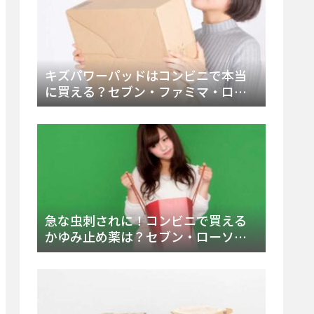
キズパワーパッドはコンビニで本当
に買える？セブン・ファミマ・ロー
ソン徹底調査＆値段と種類別販売場
所まとめ
急な虫刺されに！コンビニで買える
かゆみ止め薬は？セブン・ローソ
ン・ファミマの販売状況と定番商品
まとめ