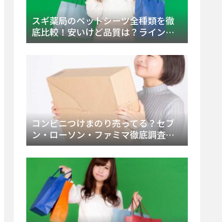
スギ薬局のペットシーツ全種類を徹
底比較！安いけど品質は？ラインナ
ップと販売店（Amazon・楽天含む）
をチェック
コンビニつけまのり売ってる？セブ
ン・ローソン・ファミマ徹底調査！
ドンキや薬局、Amazon楽天で買う方
法まとめ