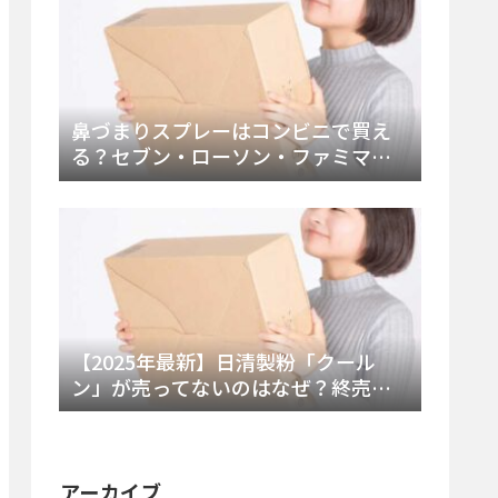
鼻づまりスプレーはコンビニで買え
る？セブン・ローソン・ファミマの
販売時間と主要製品を徹底解説
【2025年最新】日清製粉「クール
ン」が売ってないのはなぜ？終売の
真相とレアチーズケーキ代替品・再
販可能性を徹底解説！
アーカイブ