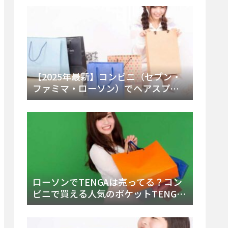
ー・内容物を詳しく調べてみた！
【2025年最新】コンビニ（セブン・
ファミマ・ローソン）でヘアスプレ
ーは売ってる？販売場所と買える種
類・値段を徹底調査！
ローソンでTENGAは売ってる？コン
ビニで買える人気のポケットTENGA
とエッグの取り扱い店舗と陳列場所
を徹底解説！