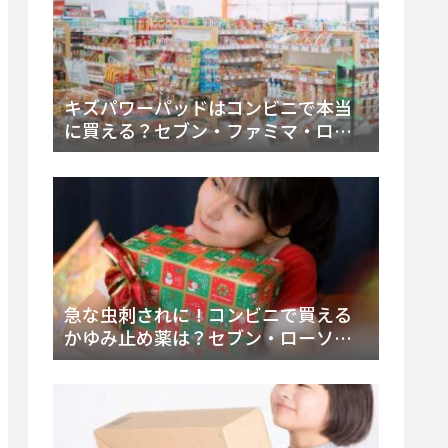
キズパワーパッドはコンビニで本当
に買える？セブン・ファミマ・ロー
ソン徹底調査＆値段と種類別販売場
所まとめ
急な虫刺されに！コンビニで買える
かゆみ止め薬は？セブン・ローソ
ン・ファミマの販売状況と定番商品
まとめ