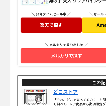
男の子 大人 クリアバインダ
＼ 只今タイムセール中 ／
＼ セール
楽天で探す
Am
＼ メルカリで掘り出し物 ／
メルカリで探す
この記
どこストア
「それ、どこで売ってるの？」と
く調べて、レア商品から期間限定グ