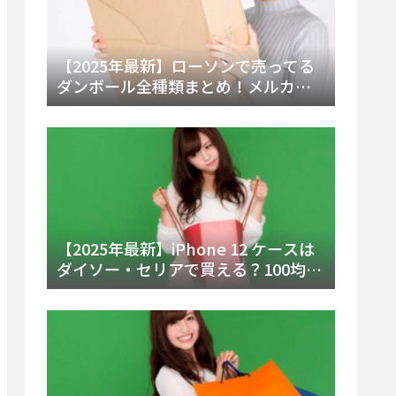
【2025年最新】ローソンで売ってる
ダンボール全種類まとめ！メルカリ
便・ゆうパック対応サイズと価格を
徹底解説
【2025年最新】iPhone 12 ケースは
ダイソー・セリアで買える？100均の
在庫状況と失敗しない選び方を徹底
解説！