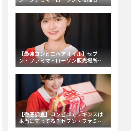
える市販薬の種類と販売店の探し方
【2025年最新】
【最強コンビニヘアオイル】セブ
ン・ファミマ・ローソン販売場所
は？今すぐ買えるおすすめ市販品を
徹底調査！
【徹底調査】コンビニでレギンスは
本当に売ってる？セブン・ファミ
マ・ローソンの取扱店舗とメーカ