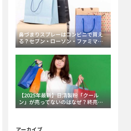
鼻づまりスプレーはコンビニで買え
る？セブン・ローソン・ファミマの
販売時間と主要製品を徹底解説
【2025年最新】日清製粉「クール
ン」が売ってないのはなぜ？終売の
真相とレアチーズケーキ代替品・再
販可能性を徹底解説！
アーカイブ