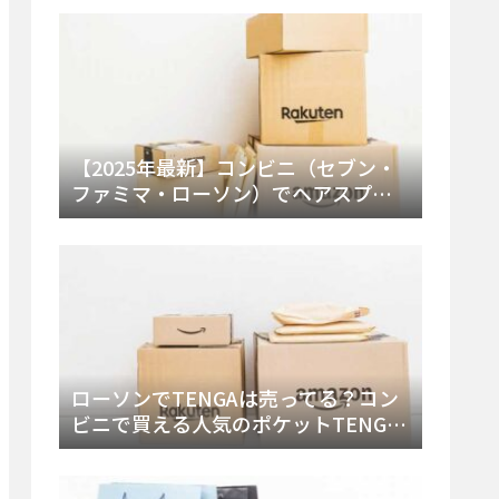
ー・内容物を詳しく調べてみた！
【2025年最新】コンビニ（セブン・
ファミマ・ローソン）でヘアスプレ
ーは売ってる？販売場所と買える種
類・値段を徹底調査！
ローソンでTENGAは売ってる？コン
ビニで買える人気のポケットTENGA
とエッグの取り扱い店舗と陳列場所
を徹底解説！