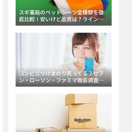
スギ薬局のペットシーツ全種類を徹
底比較！安いけど品質は？ラインナ
ップと販売店（Amazon・楽天含む）
をチェック
コンビニつけまのり売ってる？セブ
ン・ローソン・ファミマ徹底調査！
ドンキや薬局、Amazon楽天で買う方
法まとめ