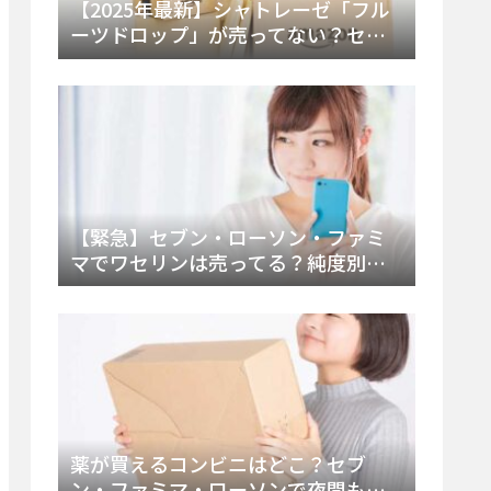
【2025年最新】シャトレーゼ「フル
ーツドロップ」が売ってない？セブ
ンでの販売終了理由と代替アイスを
徹底解説！
【緊急】セブン・ローソン・ファミ
マでワセリンは売ってる？純度別お
すすめ品と販売場所を徹底まとめ
薬が買えるコンビニはどこ？セブ
ン・ファミマ・ローソンで夜間も買