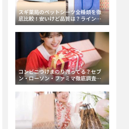
スギ薬局のペットシーツ全種類を徹
底比較！安いけど品質は？ラインナ
ップと販売店（Amazon・楽天含む）
をチェック
コンビニつけまのり売ってる？セブ
ン・ローソン・ファミマ徹底調査！
ドンキや薬局、Amazon楽天で買う方
法まとめ