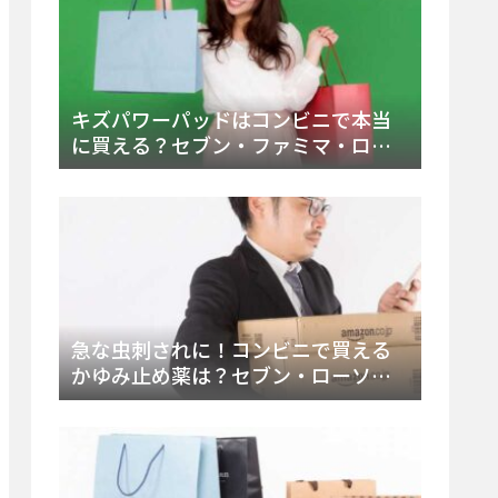
キズパワーパッドはコンビニで本当
に買える？セブン・ファミマ・ロー
ソン徹底調査＆値段と種類別販売場
所まとめ
急な虫刺されに！コンビニで買える
かゆみ止め薬は？セブン・ローソ
ン・ファミマの販売状況と定番商品
まとめ