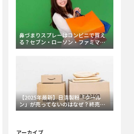
鼻づまりスプレーはコンビニで買え
る？セブン・ローソン・ファミマの
販売時間と主要製品を徹底解説
【2025年最新】日清製粉「クール
ン」が売ってないのはなぜ？終売の
真相とレアチーズケーキ代替品・再
販可能性を徹底解説！
アーカイブ