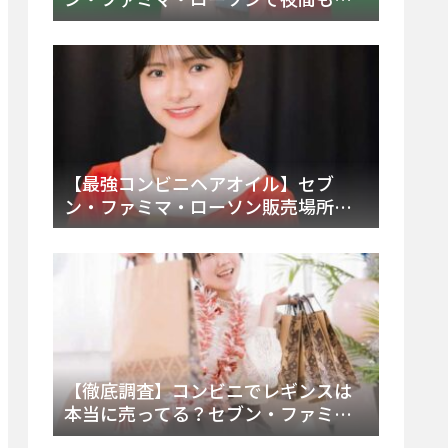
える市販薬の種類と販売店の探し方
【2025年最新】
【最強コンビニヘアオイル】セブ
ン・ファミマ・ローソン販売場所
は？今すぐ買えるおすすめ市販品を
徹底調査！
【徹底調査】コンビニでレギンスは
本当に売ってる？セブン・ファミ
マ・ローソンの取扱店舗とメーカ