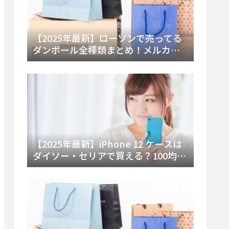
【2025年最新】ローソンで売ってる
ダンボール全種類まとめ！メルカリ
便・ゆうパック対応サイズと価格を
徹底解説
【2025年最新】iPhone 12 ケースは
ダイソー・セリアで買える？100均の
在庫状況と失敗しない選び方を徹底
解説！