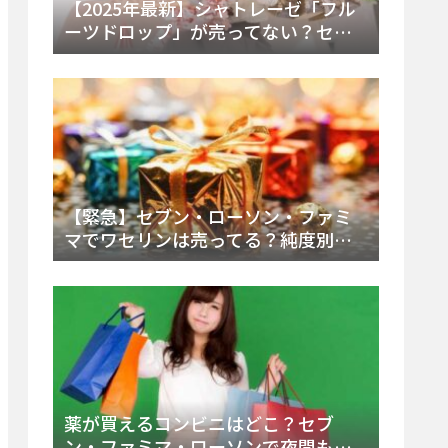
【2025年最新】シャトレーゼ「フル
ーツドロップ」が売ってない？セブ
ンでの販売終了理由と代替アイスを
徹底解説！
【緊急】セブン・ローソン・ファミ
マでワセリンは売ってる？純度別お
すすめ品と販売場所を徹底まとめ
薬が買えるコンビニはどこ？セブ
ン・ファミマ・ローソンで夜間も買