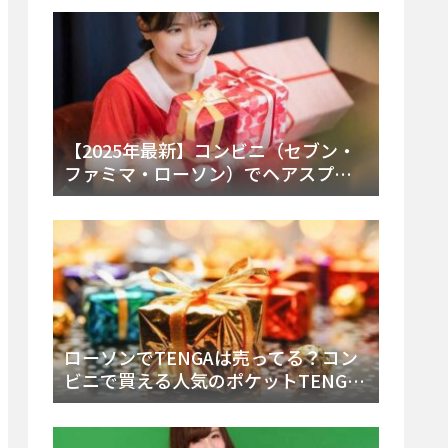
ー・内容物を詳しく調べてみた！
【2025年最新】コンビニ（セブン・
ファミマ・ローソン）でヘアスプレ
ーは売ってる？販売場所と買える種
類・値段を徹底調査！
ローソンでTENGAは売ってる？コン
ビニで買える人気のポケットTENGA
とエッグの取り扱い店舗と陳列場所
を徹底解説！