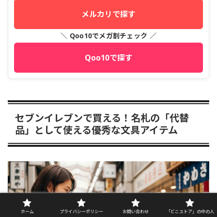
メルカリで探す
＼ Qoo10でメガ割チェック ／
Qoo10で探す
セブンイレブンで買える！名札の「代替
品」として使える優秀な文具アイテム
セブンイレブンで買える！名札の「代替
ホーム
プライバシーポリシー
お問い合わせ
「どこストア」の中の人