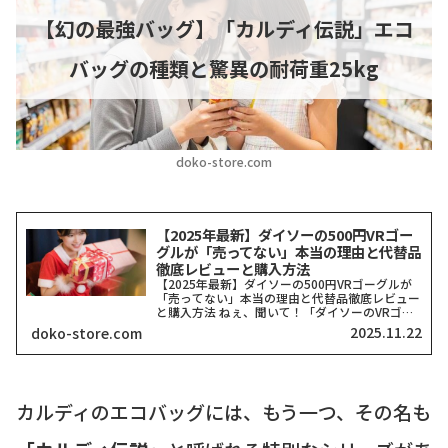
【幻の最強バッグ】「カルディ伝説」エコ
バッグの種類と驚異の耐荷重25kg
doko-store.com
【2025年最新】ダイソーの500円VRゴー
グルが「売ってない」本当の理由と代替品
徹底レビューと購入方法
【2025年最新】ダイソーの500円VRゴーグルが
「売ってない」本当の理由と代替品徹底レビュー
と購入方法 ねぇ、聞いて！「ダイソーのVRゴー
グル、どこにも売ってない！」って検索したそこ
2025.11.22
doko-store.com
のアナタ、同じ気持ちでここに来てくれましたよ
ね？一時期、...
カルディのエコバッグには、もう一つ、その名も