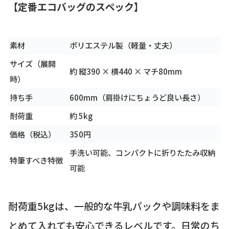
【定番エコバッグのスペック】
素材
ポリエステル製（軽量・丈夫）
サイズ（展開
約 縦390 × 横440 × マチ80mm
時）
持ち手
600mm（肩掛けにちょうど良い長さ）
耐荷重
約 5kg
価格（税込）
350円
手洗い可能、コンパクトに折りたたみ収納
特筆すべき特徴
可能
耐荷重5kgは、一般的な牛乳パックや調味料をま
とめて入れても安心できるレベルです。日常のち