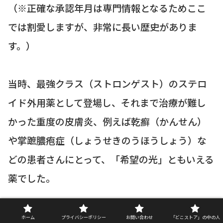
（※正確な承認年月は専門情報となるためここ
では割愛しますが、非常に長い歴史がありま
す。）
当時、最強クラス（ストロンゲスト）のステロ
イド外用薬として登場し、それまで治療が難し
かった重度の皮膚炎、例えば乾癬（かんせん）
や掌蹠膿疱症（しょうせきのうほうしょう）な
どの患者さんにとって、「希望の光」ともいえる
薬でした。
「他の薬を何を塗ってもダメだったのに、デルモ
ホーム
プライバシーポリシー
お問い合わせ
「どこストア」の中の人