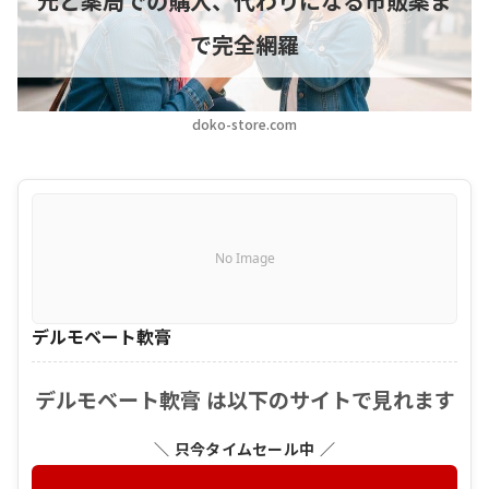
元と薬局での購入、代わりになる市販薬ま
で完全網羅
doko-store.com
No Image
デルモベート軟膏
デルモベート軟膏 は以下のサイトで見れます
＼ 只今タイムセール中 ／