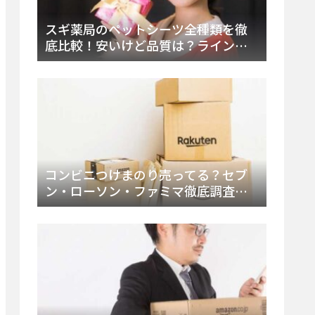
スギ薬局のペットシーツ全種類を徹
底比較！安いけど品質は？ラインナ
ップと販売店（Amazon・楽天含む）
をチェック
コンビニつけまのり売ってる？セブ
ン・ローソン・ファミマ徹底調査！
ドンキや薬局、Amazon楽天で買う方
法まとめ