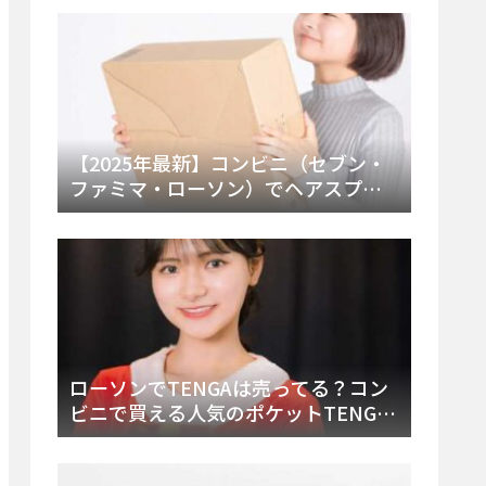
ー・内容物を詳しく調べてみた！
【2025年最新】コンビニ（セブン・
ファミマ・ローソン）でヘアスプレ
ーは売ってる？販売場所と買える種
類・値段を徹底調査！
ローソンでTENGAは売ってる？コン
ビニで買える人気のポケットTENGA
とエッグの取り扱い店舗と陳列場所
を徹底解説！