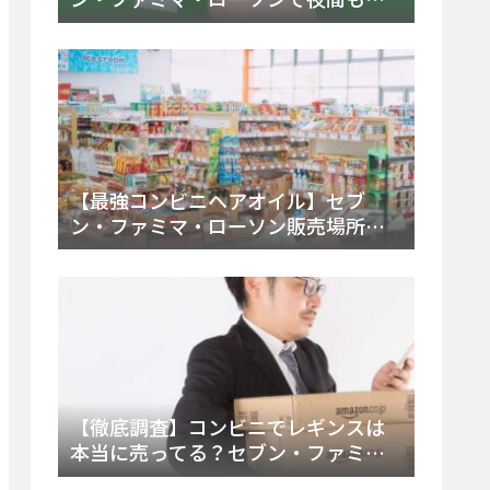
える市販薬の種類と販売店の探し方
【2025年最新】
【最強コンビニヘアオイル】セブ
ン・ファミマ・ローソン販売場所
は？今すぐ買えるおすすめ市販品を
徹底調査！
【徹底調査】コンビニでレギンスは
本当に売ってる？セブン・ファミ
マ・ローソンの取扱店舗とメーカ