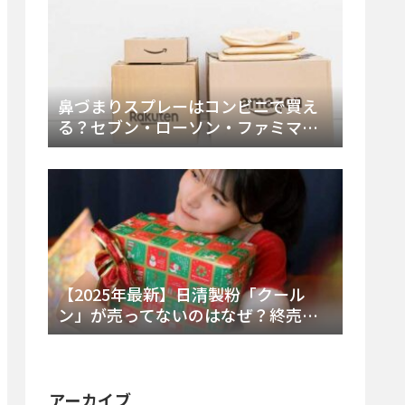
鼻づまりスプレーはコンビニで買え
る？セブン・ローソン・ファミマの
販売時間と主要製品を徹底解説
【2025年最新】日清製粉「クール
ン」が売ってないのはなぜ？終売の
真相とレアチーズケーキ代替品・再
販可能性を徹底解説！
アーカイブ