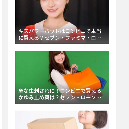
キズパワーパッドはコンビニで本当
に買える？セブン・ファミマ・ロー
ソン徹底調査＆値段と種類別販売場
所まとめ
急な虫刺されに！コンビニで買える
かゆみ止め薬は？セブン・ローソ
ン・ファミマの販売状況と定番商品
まとめ