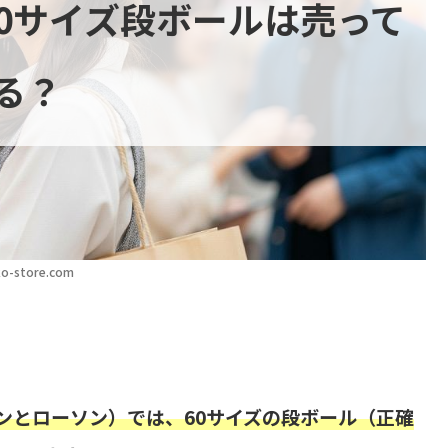
0サイズ段ボールは売って
る？
o-store.com
！
ンとローソン）では、60サイズの段ボール（正確