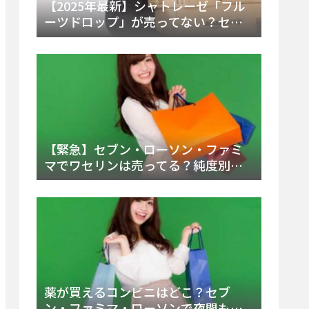
【2025年最新】シャトレーゼ「フル
ーツドロップ」が売ってない？セブ
ンでの販売終了理由と代替アイスを
徹底解説！
【緊急】セブン・ローソン・ファミ
マでワセリンは売ってる？純度別お
すすめ品と販売場所を徹底まとめ
薬が買えるコンビニはどこ？セブ
ン・ファミマ・ローソンで夜間も買