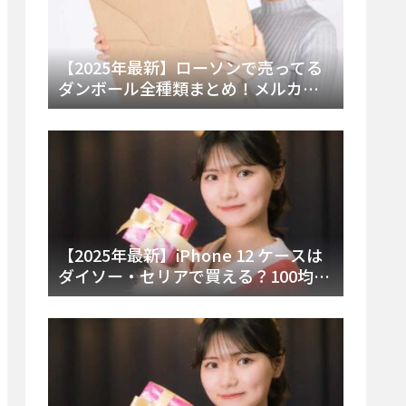
【2025年最新】ローソンで売ってる
ダンボール全種類まとめ！メルカリ
便・ゆうパック対応サイズと価格を
徹底解説
【2025年最新】iPhone 12 ケースは
ダイソー・セリアで買える？100均の
在庫状況と失敗しない選び方を徹底
解説！