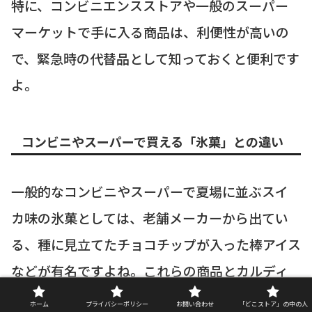
特に、コンビニエンスストアや一般のスーパー
マーケットで手に入る商品は、利便性が高いの
で、緊急時の代替品として知っておくと便利です
よ。
コンビニやスーパーで買える「氷菓」との違い
一般的なコンビニやスーパーで夏場に並ぶスイ
カ味の氷菓としては、老舗メーカーから出てい
る、種に見立てたチョコチップが入った棒アイス
などが有名ですよね。これらの商品とカルディ
のスイカアイスには、決定的な違いがあります。
ホーム
プライバシーポリシー
お問い合わせ
「どこストア」の中の人