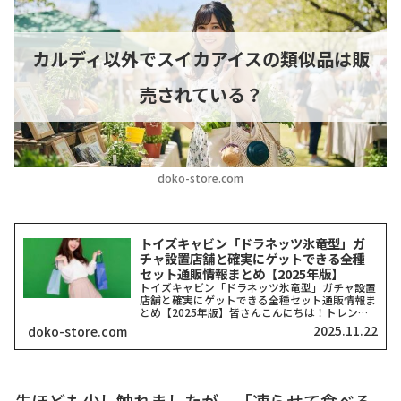
カルディ以外でスイカアイスの類似品は販
売されている？
doko-store.com
トイズキャビン「ドラネッツ氷竜型」ガ
チャ設置店舗と確実にゲットできる全種
セット通販情報まとめ【2025年版】
トイズキャビン「ドラネッツ氷竜型」ガチャ設置
店舗と確実にゲットできる全種セット通販情報ま
とめ【2025年版】皆さんこんにちは！トレンド
を探求する筆者「どこストア」です！今回ご紹介
2025.11.22
doko-store.com
するのは、カプセルトイ業界で今、最も注目を集
めていると言っても...
先ほども少し触れましたが、「凍らせて食べる