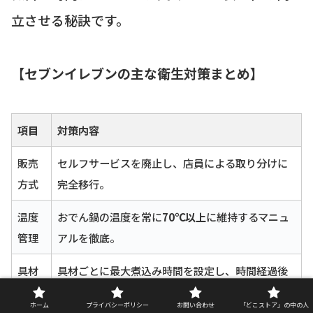
立させる秘訣です。
【セブンイレブンの主な衛生対策まとめ】
項目
対策内容
販売
セルフサービスを廃止し、店員による取り分けに
方式
完全移行。
温度
おでん鍋の温度を常に
70℃以上
に維持するマニュ
管理
アルを徹底。
具材
具材ごとに最大煮込み時間を設定し、時間経過後
管理
の具材は
必ず廃棄
。
ホーム
プライバシーポリシー
お問い合わせ
「どこストア」の中の人