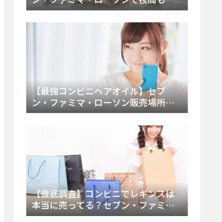
える市販薬の種類と販売店の探し方
【2025年最新】
【最強コンビニヘアオイル】セブ
ン・ファミマ・ローソン販売場所
は？今すぐ買えるおすすめ市販品を
徹底調査！
【徹底調査】コンビニでレギンスは
本当に売ってる？セブン・ファミ
マ・ローソンの取扱店舗とメーカ