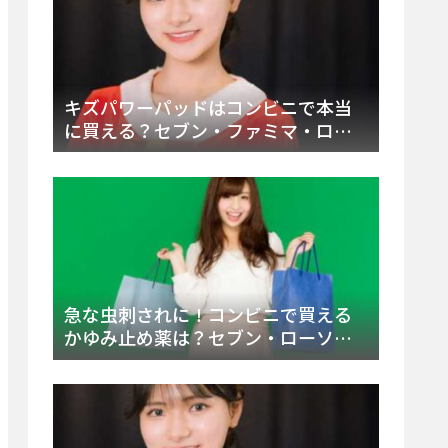
キズパワーパッドはコンビニで本当
に買える？セブン・ファミマ・ロー
ソン徹底調査＆値段と種類別販売場
所まとめ
急な虫刺されに！コンビニで買える
かゆみ止め薬は？セブン・ローソ
ン・ファミマの販売状況と定番商品
まとめ