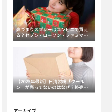
鼻づまりスプレーはコンビニで買え
る？セブン・ローソン・ファミマの
販売時間と主要製品を徹底解説
【2025年最新】日清製粉「クール
ン」が売ってないのはなぜ？終売の
真相とレアチーズケーキ代替品・再
販可能性を徹底解説！
アーカイブ