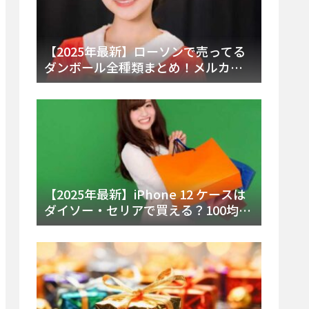
【2025年最新】ローソンで売ってる
ダンボール全種類まとめ！メルカリ
便・ゆうパック対応サイズと価格を
徹底解説
【2025年最新】iPhone 12 ケースは
ダイソー・セリアで買える？100均の
在庫状況と失敗しない選び方を徹底
解説！