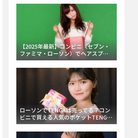
ー・内容物を詳しく調べてみた！
【2025年最新】コンビニ（セブン・
ファミマ・ローソン）でヘアスプレ
ーは売ってる？販売場所と買える種
類・値段を徹底調査！
ローソンでTENGAは売ってる？コン
ビニで買える人気のポケットTENGA
とエッグの取り扱い店舗と陳列場所
を徹底解説！