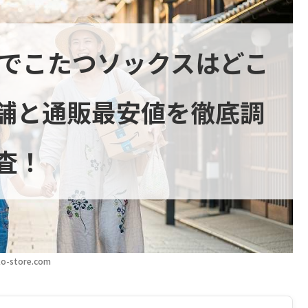
るでこたつソックスはどこ
舗と通販最安値を徹底調
査！
o-store.com