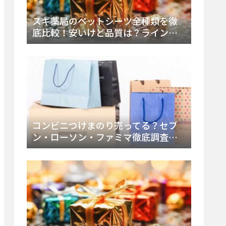
スギ薬局のペットシーツ全種類を徹
底比較！安いけど品質は？ラインナ
ップと販売店（Amazon・楽天含む）
をチェック
コンビニつけまのり売ってる？セブ
ン・ローソン・ファミマ徹底調査！
ドンキや薬局、Amazon楽天で買う方
法まとめ