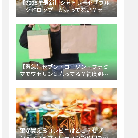
【2025年最新】シャトレーゼ「フル
ーツドロップ」が売ってない？セブ
ンでの販売終了理由と代替アイスを
徹底解説！
【緊急】セブン・ローソン・ファミ
マでワセリンは売ってる？純度別お
すすめ品と販売場所を徹底まとめ
薬が買えるコンビニはどこ？セブ
ン・ファミマ・ローソンで夜間も買