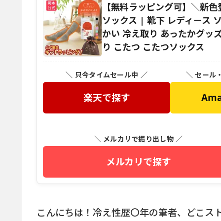
【無料ラッピング可】＼新色
ソックス | 靴下 レディース 
かい 冷え取り あったかグッ
り こたつ こたつソックス
＼ 只今タイムセール中 ／
＼ セール
楽天で探す
Am
＼ メルカリで掘り出し物 ／
メルカリで探す
こんにちは！冷え性歴〇年の筆者、どこス