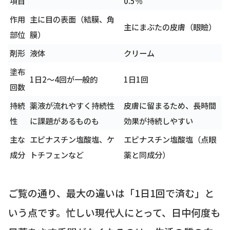
項目
0.5％
作用
主に目の表面（結膜、角
主にまぶたの皮膚（眼瞼）
部位
膜）
剤形
液体
クリーム
塗布
1日2〜4回が一般的
1日1回
回数
持続
薬液が流れやすく持続性
皮膚に留まるため、長時間
性
に課題があるものも
効果が持続しやすい
主な
エピナスチン塩酸塩、ケ
エピナスチン塩酸塩（点眼
成分
トチフェンなど
薬と同成分）
ご覧の通り、最大の違いは「1日1回で済む」と
いう点です。忙しい現代人にとって、日中何度も