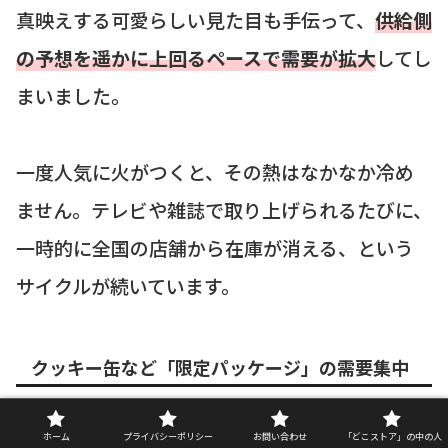
真映えする可愛らしい見た目も手伝って、
供給側
の予想を遥かに上回るペースで需要が拡大
してし
まいました。
一度人気に火がつくと、その熱はなかなか冷め
ません。テレビや雑誌で取り上げられるたびに、
一時的に全国の店舗から在庫が消える、という
サイクルが続いています。
クッキー缶など「限定パッケージ」の需要集中
これは前述の内容と重複しますが、特に注意し
ホーム
プライバシーポリシー
お問い合わせ
「どこストア」の中の人