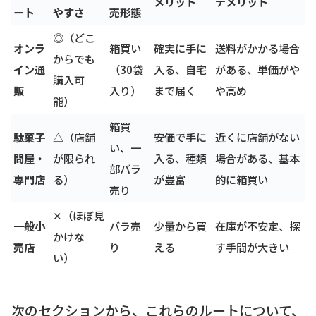
メリット
デメリット
ート
やすさ
売形態
◎（どこ
オンラ
箱買い
確実に手に
送料がかかる場合
からでも
イン通
（30袋
入る、自宅
がある、単価がや
購入可
販
入り）
まで届く
や高め
能）
箱買
駄菓子
△（店舗
安価で手に
近くに店舗がない
い、一
問屋・
が限られ
入る、種類
場合がある、基本
部バラ
専門店
る）
が豊富
的に箱買い
売り
✕（ほぼ見
一般小
バラ売
少量から買
在庫が不安定、探
かけな
売店
り
える
す手間が大きい
い）
次のセクションから、これらのルートについて、