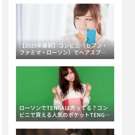
ー・内容物を詳しく調べてみた！
【2025年最新】コンビニ（セブン・
ファミマ・ローソン）でヘアスプレ
ーは売ってる？販売場所と買える種
類・値段を徹底調査！
ローソンでTENGAは売ってる？コン
ビニで買える人気のポケットTENGA
とエッグの取り扱い店舗と陳列場所
を徹底解説！