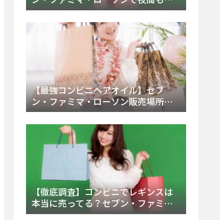
える市販薬の種類と販売店の探し方
【2025年最新】
【最強コンビニヘアオイル】セブ
ン・ファミマ・ローソン販売場所
は？今すぐ買えるおすすめ市販品を
徹底調査！
【徹底調査】コンビニでレギンスは
本当に売ってる？セブン・ファミ
マ・ローソンの取扱店舗とメーカ