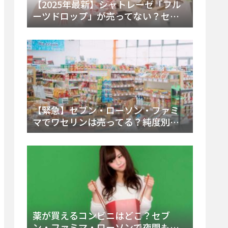
【2025年最新】シャトレーゼ「フル
ーツドロップ」が売ってない？セブ
ンでの販売終了理由と代替アイスを
徹底解説！
【緊急】セブン・ローソン・ファミ
マでワセリンは売ってる？純度別お
すすめ品と販売場所を徹底まとめ
薬が買えるコンビニはどこ？セブ
ン・ファミマ・ローソンで夜間も買