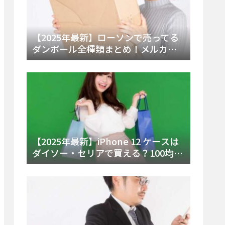
【2025年最新】ローソンで売ってる
ダンボール全種類まとめ！メルカリ
便・ゆうパック対応サイズと価格を
徹底解説
【2025年最新】iPhone 12 ケースは
ダイソー・セリアで買える？100均の
在庫状況と失敗しない選び方を徹底
解説！