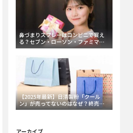
鼻づまりスプレーはコンビニで買え
る？セブン・ローソン・ファミマの
販売時間と主要製品を徹底解説
【2025年最新】日清製粉「クール
ン」が売ってないのはなぜ？終売の
真相とレアチーズケーキ代替品・再
販可能性を徹底解説！
アーカイブ