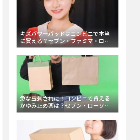
キズパワーパッドはコンビニで本当
に買える？セブン・ファミマ・ロー
ソン徹底調査＆値段と種類別販売場
所まとめ
急な虫刺されに！コンビニで買える
かゆみ止め薬は？セブン・ローソ
ン・ファミマの販売状況と定番商品
まとめ