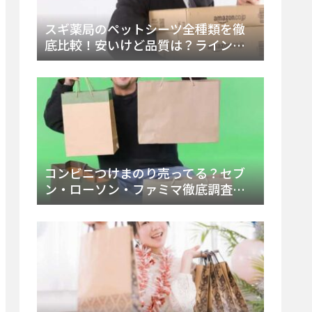
スギ薬局のペットシーツ全種類を徹
底比較！安いけど品質は？ラインナ
ップと販売店（Amazon・楽天含む）
をチェック
コンビニつけまのり売ってる？セブ
ン・ローソン・ファミマ徹底調査！
ドンキや薬局、Amazon楽天で買う方
法まとめ