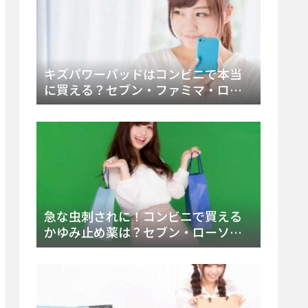
キズパワーパッドはコンビニで本当
に買える？セブン・ファミマ・ロー
ソン徹底調査＆値段と種類別販売場
所まとめ
急な虫刺されに！コンビニで買える
かゆみ止め薬は？セブン・ローソ
ン・ファミマの販売状況と定番商品
まとめ