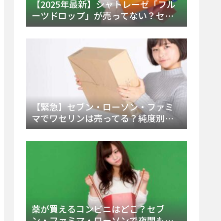
【2025年最新】シャトレーゼ「フル
ーツドロップ」が売ってない？セブ
ンでの販売終了理由と代替アイスを
徹底解説！
【緊急】セブン・ローソン・ファミ
マでワセリンは売ってる？純度別お
すすめ品と販売場所を徹底まとめ
薬が買えるコンビニはどこ？セブ
ン・ファミマ・ローソンで夜間も買