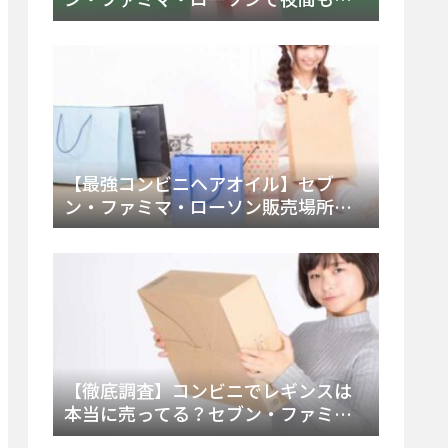
える市販薬の種類と販売店の探し方
【2025年最新】
【最強コンビニヘアオイル】セブ
ン・ファミマ・ローソン販売場所
は？今すぐ買えるおすすめ市販品を
徹底調査！
【徹底調査】コンビニでレギンスは
本当に売ってる？セブン・ファミ
マ・ローソンの取扱店舗とメーカ