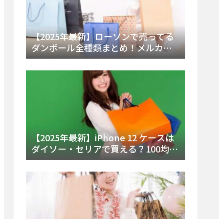
【2025年最新】ローソンで売ってる
ダンボール全種類まとめ！メルカリ
便・ゆうパック対応サイズと価格を
徹底解説
【2025年最新】iPhone 12 ケースは
ダイソー・セリアで買える？100均の
在庫状況と失敗しない選び方を徹底
解説！