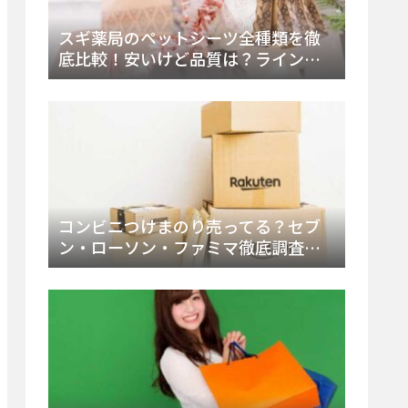
スギ薬局のペットシーツ全種類を徹
底比較！安いけど品質は？ラインナ
ップと販売店（Amazon・楽天含む）
をチェック
コンビニつけまのり売ってる？セブ
ン・ローソン・ファミマ徹底調査！
ドンキや薬局、Amazon楽天で買う方
法まとめ