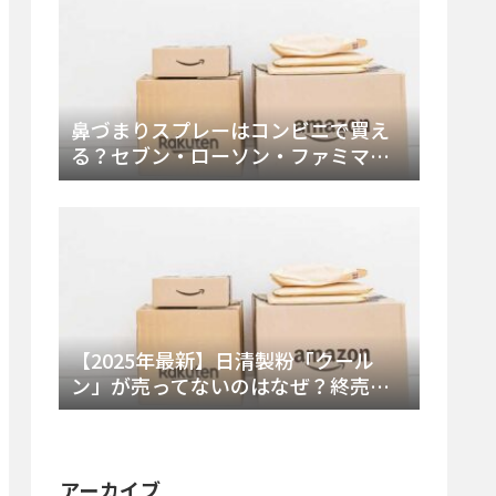
鼻づまりスプレーはコンビニで買え
る？セブン・ローソン・ファミマの
販売時間と主要製品を徹底解説
【2025年最新】日清製粉「クール
ン」が売ってないのはなぜ？終売の
真相とレアチーズケーキ代替品・再
販可能性を徹底解説！
アーカイブ