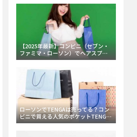
ー・内容物を詳しく調べてみた！
【2025年最新】コンビニ（セブン・
ファミマ・ローソン）でヘアスプレ
ーは売ってる？販売場所と買える種
類・値段を徹底調査！
ローソンでTENGAは売ってる？コン
ビニで買える人気のポケットTENGA
とエッグの取り扱い店舗と陳列場所
を徹底解説！