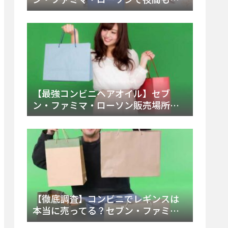
える市販薬の種類と販売店の探し方
【2025年最新】
【最強コンビニヘアオイル】セブ
ン・ファミマ・ローソン販売場所
は？今すぐ買えるおすすめ市販品を
徹底調査！
【徹底調査】コンビニでレギンスは
本当に売ってる？セブン・ファミ
マ・ローソンの取扱店舗とメーカ