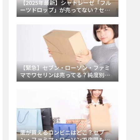
【2025年最新】シャトレーゼ「フル
ーツドロップ」が売ってない？セブ
ンでの販売終了理由と代替アイスを
徹底解説！
【緊急】セブン・ローソン・ファミ
マでワセリンは売ってる？純度別お
すすめ品と販売場所を徹底まとめ
薬が買えるコンビニはどこ？セブ
ン・ファミマ・ローソンで夜間も買