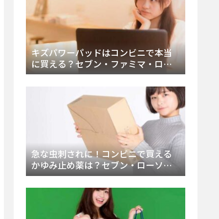
キズパワーパッドはコンビニで本当
に買える？セブン・ファミマ・ロー
ソン徹底調査＆値段と種類別販売場
所まとめ
急な虫刺されに！コンビニで買える
かゆみ止め薬は？セブン・ローソ
ン・ファミマの販売状況と定番商品
まとめ