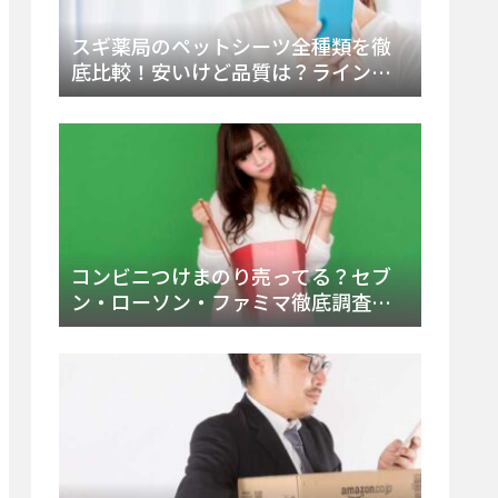
スギ薬局のペットシーツ全種類を徹
底比較！安いけど品質は？ラインナ
ップと販売店（Amazon・楽天含む）
をチェック
コンビニつけまのり売ってる？セブ
ン・ローソン・ファミマ徹底調査！
ドンキや薬局、Amazon楽天で買う方
法まとめ