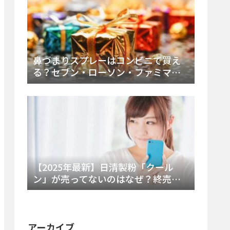
鼻づまりスプレーはコンビニで買え
る？セブン・ローソン・ファミマの
販売時間と主要製品を徹底解説
【2025年最新】日清製粉「クール
ン」が売ってないのはなぜ？終売の
真相とレアチーズケーキ代替品・再
販可能性を徹底解説！
アーカイブ