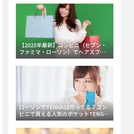
ー・内容物を詳しく調べてみた！
【2025年最新】コンビニ（セブン・
ファミマ・ローソン）でヘアスプレ
ーは売ってる？販売場所と買える種
類・値段を徹底調査！
ローソンでTENGAは売ってる？コン
ビニで買える人気のポケットTENGA
とエッグの取り扱い店舗と陳列場所
を徹底解説！