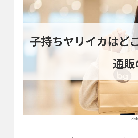
子持ちヤリイカはど
通販
dok