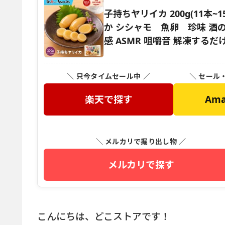
子持ちヤリイカ 200g(11本
か シシャモ 魚卵 珍味 酒
感 ASMR 咀嚼音 解凍するだ
＼ 只今タイムセール中 ／
＼ セール
楽天で探す
Am
＼ メルカリで掘り出し物 ／
メルカリで探す
こんにちは、どこストアです！