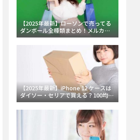
【2025年最新】ローソンで売ってる
ダンボール全種類まとめ！メルカリ
便・ゆうパック対応サイズと価格を
徹底解説
【2025年最新】iPhone 12 ケースは
ダイソー・セリアで買える？100均の
在庫状況と失敗しない選び方を徹底
解説！