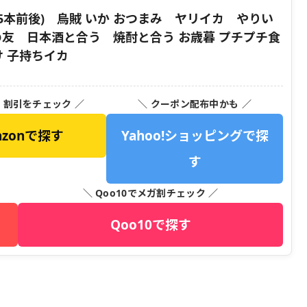
~15本前後) 烏賊 いか おつまみ ヤリイカ やりい
の友 日本酒と合う 焼酎と合う お歳暮 プチプチ食
け 子持ちイカ
・割引をチェック ／
＼ クーポン配布中かも ／
azonで探す
Yahoo!ショッピングで探
す
＼ Qoo10でメガ割チェック ／
Qoo10で探す