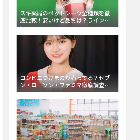
スギ薬局のペットシーツ全種類を徹
底比較！安いけど品質は？ラインナ
ップと販売店（Amazon・楽天含む）
をチェック
コンビニつけまのり売ってる？セブ
ン・ローソン・ファミマ徹底調査！
ドンキや薬局、Amazon楽天で買う方
法まとめ