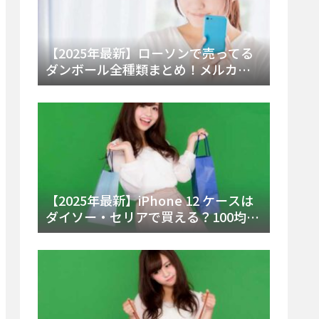
【2025年最新】ローソンで売ってる
ダンボール全種類まとめ！メルカリ
便・ゆうパック対応サイズと価格を
徹底解説
【2025年最新】iPhone 12 ケースは
ダイソー・セリアで買える？100均の
在庫状況と失敗しない選び方を徹底
解説！