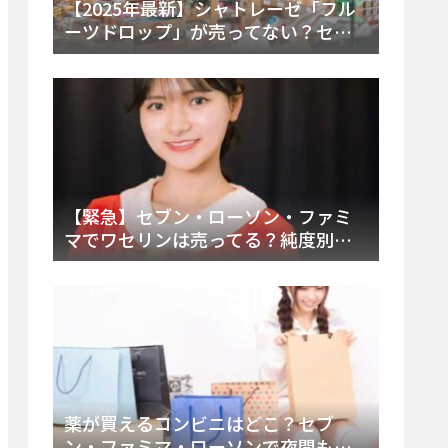
【2025年最新】シャトレーゼ「フル
ーツドロップ」が売ってない？セブ
ンでの販売終了理由と代替アイスを
徹底解説！
【緊急】セブン・ローソン・ファミ
マでワセリンは売ってる？純度別お
すすめ品と販売場所を徹底まとめ
薬が買えるコンビニはどこ？セブ
ン・ファミマ・ローソンで夜間も買