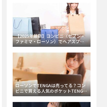
ー・内容物を詳しく調べてみた！
【2025年最新】コンビニ（セブン・
ファミマ・ローソン）でヘアスプレ
ーは売ってる？販売場所と買える種
類・値段を徹底調査！
ローソンでTENGAは売ってる？コン
ビニで買える人気のポケットTENGA
とエッグの取り扱い店舗と陳列場所
を徹底解説！