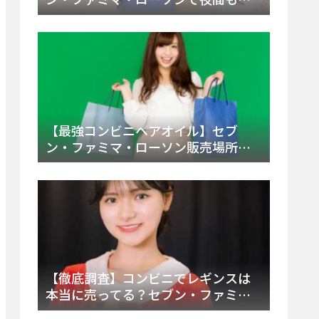
える市販薬の種類と販売店の探し方
【2025年最新】
【最強コンビニヘアオイル】セブ
ン・ファミマ・ローソン販売場所
は？今すぐ買えるおすすめ市販品を
徹底調査！
【徹底調査】コンビニでレギンスは
本当に売ってる？セブン・ファミ
マ・ローソンの取扱店舗とメーカ