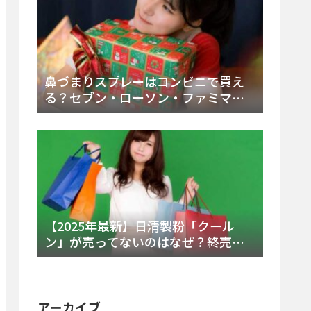
鼻づまりスプレーはコンビニで買え
る？セブン・ローソン・ファミマの
販売時間と主要製品を徹底解説
【2025年最新】日清製粉「クール
ン」が売ってないのはなぜ？終売の
真相とレアチーズケーキ代替品・再
販可能性を徹底解説！
アーカイブ