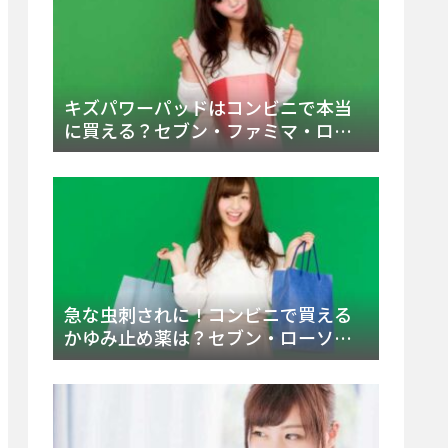
キズパワーパッドはコンビニで本当
に買える？セブン・ファミマ・ロー
ソン徹底調査＆値段と種類別販売場
所まとめ
急な虫刺されに！コンビニで買える
かゆみ止め薬は？セブン・ローソ
ン・ファミマの販売状況と定番商品
まとめ