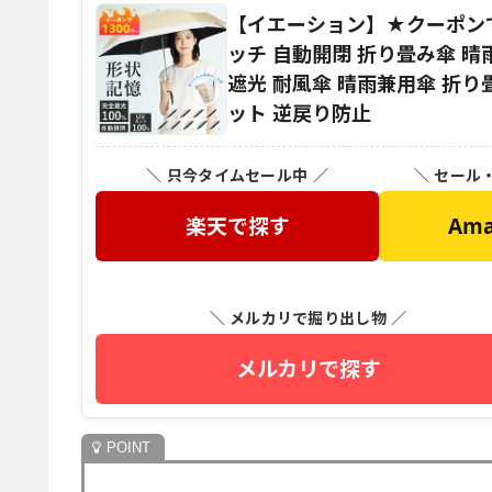
【イエーション】★クーポンで
ッチ 自動開閉 折り畳み傘 晴
遮光 耐風傘 晴雨兼用傘 折り畳
ット 逆戻り防止
＼ 只今タイムセール中 ／
＼ セール
楽天で探す
Am
＼ メルカリで掘り出し物 ／
メルカリで探す