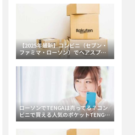
ー・内容物を詳しく調べてみた！
【2025年最新】コンビニ（セブン・
ファミマ・ローソン）でヘアスプレ
ーは売ってる？販売場所と買える種
類・値段を徹底調査！
ローソンでTENGAは売ってる？コン
ビニで買える人気のポケットTENGA
とエッグの取り扱い店舗と陳列場所
を徹底解説！