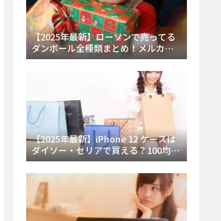
【2025年最新】ローソンで売ってる
ダンボール全種類まとめ！メルカリ
便・ゆうパック対応サイズと価格を
徹底解説
【2025年最新】iPhone 12 ケースは
ダイソー・セリアで買える？100均の
在庫状況と失敗しない選び方を徹底
解説！