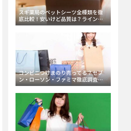
スギ薬局のペットシーツ全種類を徹
底比較！安いけど品質は？ラインナ
ップと販売店（Amazon・楽天含む）
をチェック
コンビニつけまのり売ってる？セブ
ン・ローソン・ファミマ徹底調査！
ドンキや薬局、Amazon楽天で買う方
法まとめ