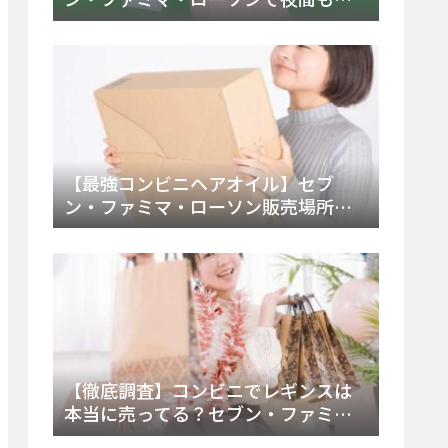
える市販薬の種類と販売店の探し方
【2025年最新】
【最強コンビニヘアオイル】セブ
ン・ファミマ・ローソン販売場所
は？今すぐ買えるおすすめ市販品を
徹底調査！
【徹底調査】コンビニでレギンスは
本当に売ってる？セブン・ファミ
マ・ローソンの取扱店舗とメーカ