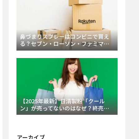
鼻づまりスプレーはコンビニで買え
る？セブン・ローソン・ファミマの
販売時間と主要製品を徹底解説
【2025年最新】日清製粉「クール
ン」が売ってないのはなぜ？終売の
真相とレアチーズケーキ代替品・再
販可能性を徹底解説！
アーカイブ