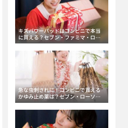
キズパワーパッドはコンビニで本当
に買える？セブン・ファミマ・ロー
ソン徹底調査＆値段と種類別販売場
所まとめ
急な虫刺されに！コンビニで買える
かゆみ止め薬は？セブン・ローソ
ン・ファミマの販売状況と定番商品
まとめ