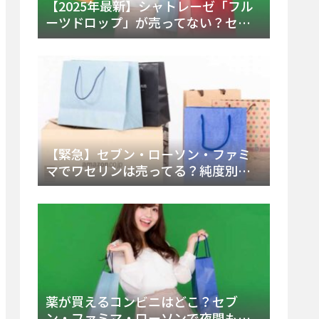
【2025年最新】シャトレーゼ「フル
ーツドロップ」が売ってない？セブ
ンでの販売終了理由と代替アイスを
徹底解説！
【緊急】セブン・ローソン・ファミ
マでワセリンは売ってる？純度別お
すすめ品と販売場所を徹底まとめ
薬が買えるコンビニはどこ？セブ
ン・ファミマ・ローソンで夜間も買