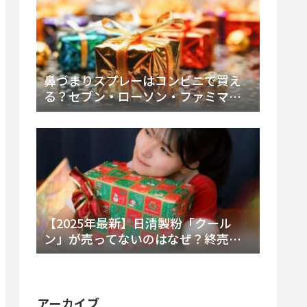
鼻づまりスプレーはコンビニで買え
る？セブン・ローソン・ファミマの
販売時間と主要製品を徹底解説
【2025年最新】日清製粉「クール
ン」が売ってないのはなぜ？終売の
真相とレアチーズケーキ代替品・再
販可能性を徹底解説！
アーカイブ