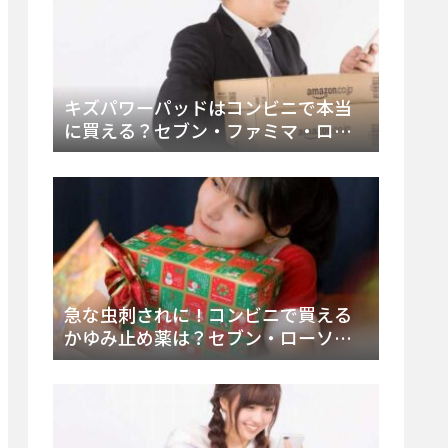
キズパワーパッドはコンビニで本当
に買える？セブン・ファミマ・ロー
ソン徹底調査＆値段と種類別販売場
所まとめ
急な虫刺されに！コンビニで買える
かゆみ止め薬は？セブン・ローソ
ン・ファミマの販売状況と定番商品
まとめ