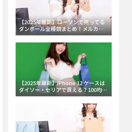
【2025年最新】ローソンで売ってる
ダンボール全種類まとめ！メルカリ
便・ゆうパック対応サイズと価格を
徹底解説
【2025年最新】iPhone 12 ケースは
ダイソー・セリアで買える？100均の
在庫状況と失敗しない選び方を徹底
解説！