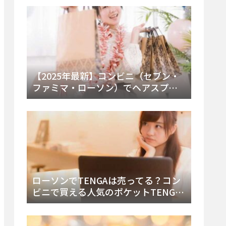
ー・内容物を詳しく調べてみた！
【2025年最新】コンビニ（セブン・
ファミマ・ローソン）でヘアスプレ
ーは売ってる？販売場所と買える種
類・値段を徹底調査！
ローソンでTENGAは売ってる？コン
ビニで買える人気のポケットTENGA
とエッグの取り扱い店舗と陳列場所
を徹底解説！