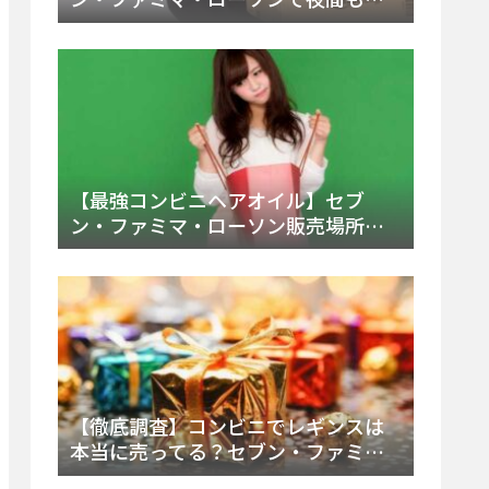
える市販薬の種類と販売店の探し方
【2025年最新】
【最強コンビニヘアオイル】セブ
ン・ファミマ・ローソン販売場所
は？今すぐ買えるおすすめ市販品を
徹底調査！
【徹底調査】コンビニでレギンスは
本当に売ってる？セブン・ファミ
マ・ローソンの取扱店舗とメーカ