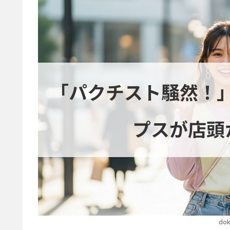
「パクチスト騒然！
プスが店頭
dok