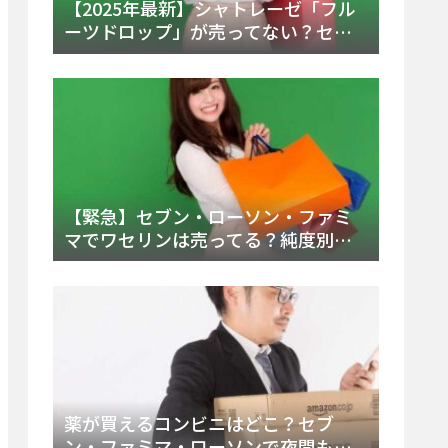
【2025年最新】シャトレーゼ「フル
ーツドロップ」が売ってない？セブ
ンでの販売終了理由と代替アイスを
徹底解説！
【緊急】セブン・ローソン・ファミ
マでワセリンは売ってる？純度別お
すすめ品と販売場所を徹底まとめ
薬が買えるコンビニはどこ？セブ
ン・ファミマ・ローソンで夜間も買