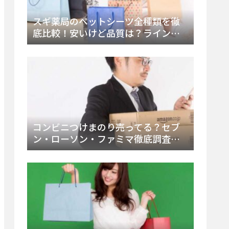
スギ薬局のペットシーツ全種類を徹
底比較！安いけど品質は？ラインナ
ップと販売店（Amazon・楽天含む）
をチェック
コンビニつけまのり売ってる？セブ
ン・ローソン・ファミマ徹底調査！
ドンキや薬局、Amazon楽天で買う方
法まとめ