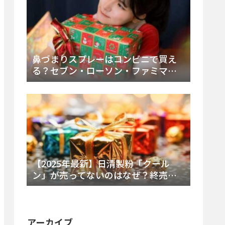
鼻づまりスプレーはコンビニで買え
る？セブン・ローソン・ファミマの
販売時間と主要製品を徹底解説
【2025年最新】日清製粉「クール
ン」が売ってないのはなぜ？終売の
真相とレアチーズケーキ代替品・再
販可能性を徹底解説！
アーカイブ