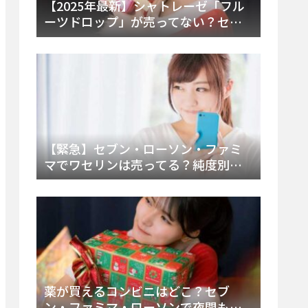
【2025年最新】シャトレーゼ「フル
ーツドロップ」が売ってない？セブ
ンでの販売終了理由と代替アイスを
徹底解説！
【緊急】セブン・ローソン・ファミ
マでワセリンは売ってる？純度別お
すすめ品と販売場所を徹底まとめ
薬が買えるコンビニはどこ？セブ
ン・ファミマ・ローソンで夜間も買