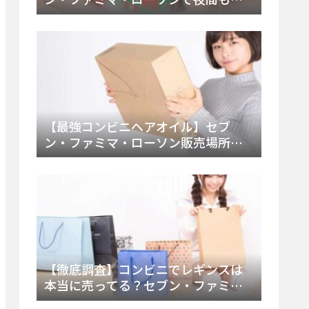
える市販薬の種類と販売店の探し方
【2025年最新】
【最強コンビニヘアオイル】セブ
ン・ファミマ・ローソン販売場所
は？今すぐ買えるおすすめ市販品を
徹底調査！
【徹底調査】コンビニでレギンスは
本当に売ってる？セブン・ファミ
マ・ローソンの取扱店舗とメーカ