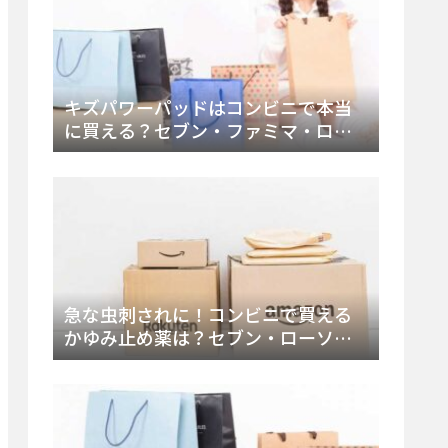
キズパワーパッドはコンビニで本当
に買える？セブン・ファミマ・ロー
ソン徹底調査＆値段と種類別販売場
所まとめ
急な虫刺されに！コンビニで買える
かゆみ止め薬は？セブン・ローソ
ン・ファミマの販売状況と定番商品
まとめ