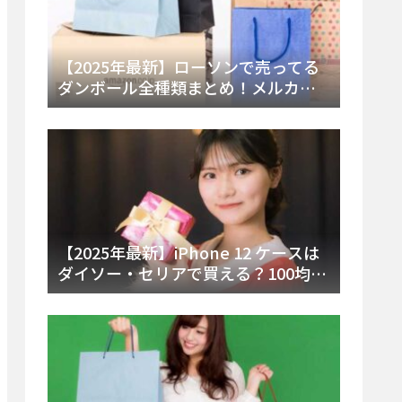
【2025年最新】ローソンで売ってる
ダンボール全種類まとめ！メルカリ
便・ゆうパック対応サイズと価格を
徹底解説
【2025年最新】iPhone 12 ケースは
ダイソー・セリアで買える？100均の
在庫状況と失敗しない選び方を徹底
解説！