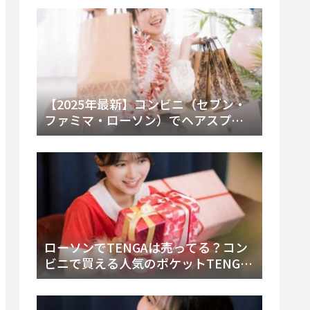
ー・内容物を詳しく調べてみた！
【2025年最新】コンビニ（セブン・
ファミマ・ローソン）でヘアスプレ
ーは売ってる？販売場所と買える種
類・値段を徹底調査！
ローソンでTENGAは売ってる？コン
ビニで買える人気のポケットTENGA
とエッグの取り扱い店舗と陳列場所
を徹底解説！