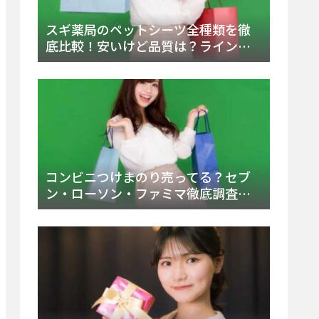
スギ薬局のペットシーツ全種類を徹
底比較！安いけど品質は？ラインナ
ップと販売店（Amazon・楽天含む）
をチェック
コンビニつけまのり売ってる？セブ
ン・ローソン・ファミマ徹底調査！
ドンキや薬局、Amazon楽天で買う方
法まとめ