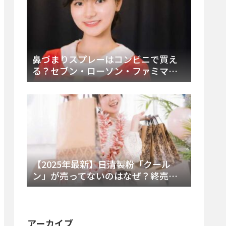
鼻づまりスプレーはコンビニで買え
る？セブン・ローソン・ファミマの
販売時間と主要製品を徹底解説
【2025年最新】日清製粉「クール
ン」が売ってないのはなぜ？終売の
真相とレアチーズケーキ代替品・再
販可能性を徹底解説！
アーカイブ