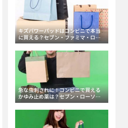
キズパワーパッドはコンビニで本当
に買える？セブン・ファミマ・ロー
ソン徹底調査＆値段と種類別販売場
所まとめ
急な虫刺されに！コンビニで買える
かゆみ止め薬は？セブン・ローソ
ン・ファミマの販売状況と定番商品
まとめ