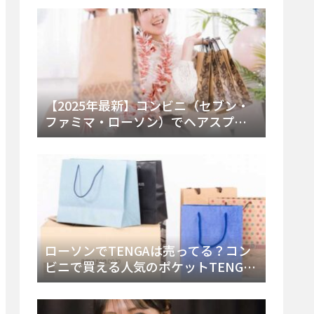
ー・内容物を詳しく調べてみた！
【2025年最新】コンビニ（セブン・
ファミマ・ローソン）でヘアスプレ
ーは売ってる？販売場所と買える種
類・値段を徹底調査！
ローソンでTENGAは売ってる？コン
ビニで買える人気のポケットTENGA
とエッグの取り扱い店舗と陳列場所
を徹底解説！