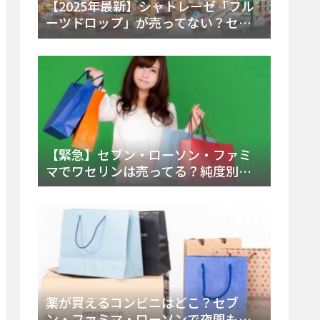
【2025年最新】シャトレーゼ「フル
ーツドロップ」が売ってない？セブ
ンでの販売終了理由と代替アイスを
徹底解説！
【緊急】セブン・ローソン・ファミ
マでワセリンは売ってる？純度別お
すすめ品と販売場所を徹底まとめ
薬が買えるコンビニはどこ？セブ
ン・ファミマ・ローソンで夜間も買