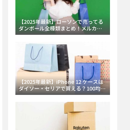
【2025年最新】ローソンで売ってる
ダンボール全種類まとめ！メルカリ
便・ゆうパック対応サイズと価格を
徹底解説
【2025年最新】iPhone 12 ケースは
ダイソー・セリアで買える？100均の
在庫状況と失敗しない選び方を徹底
解説！