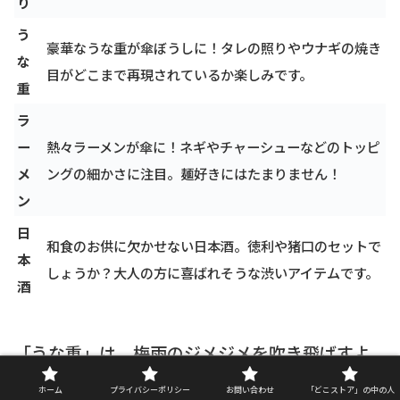
り
う
豪華なうな重が傘ぼうしに！タレの照りやウナギの焼き
な
目がどこまで再現されているか楽しみです。
重
ラ
ー
熱々ラーメンが傘に！ネギやチャーシューなどのトッピ
メ
ングの細かさに注目。麺好きにはたまりません！
ン
日
和食のお供に欠かせない日本酒。徳利や猪口のセットで
本
しょうか？大人の方に喜ばれそうな渋いアイテムです。
酒
「うな重」は、梅雨のジメジメを吹き飛ばすよ
うな、元気が出るモチーフで特におすすめで
ホーム
プライバシーポリシー
お問い合わせ
「どこストア」の中の人