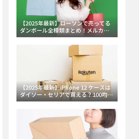
【2025年最新】ローソンで売ってる
ダンボール全種類まとめ！メルカリ
便・ゆうパック対応サイズと価格を
徹底解説
【2025年最新】iPhone 12 ケースは
ダイソー・セリアで買える？100均の
在庫状況と失敗しない選び方を徹底
解説！