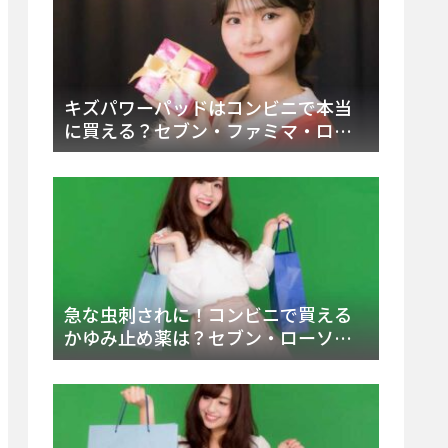
キズパワーパッドはコンビニで本当
に買える？セブン・ファミマ・ロー
ソン徹底調査＆値段と種類別販売場
所まとめ
急な虫刺されに！コンビニで買える
かゆみ止め薬は？セブン・ローソ
ン・ファミマの販売状況と定番商品
まとめ