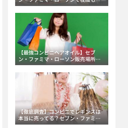
える市販薬の種類と販売店の探し方
【2025年最新】
【最強コンビニヘアオイル】セブ
ン・ファミマ・ローソン販売場所
は？今すぐ買えるおすすめ市販品を
徹底調査！
【徹底調査】コンビニでレギンスは
本当に売ってる？セブン・ファミ
マ・ローソンの取扱店舗とメーカ