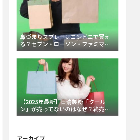
鼻づまりスプレーはコンビニで買え
る？セブン・ローソン・ファミマの
販売時間と主要製品を徹底解説
【2025年最新】日清製粉「クール
ン」が売ってないのはなぜ？終売の
真相とレアチーズケーキ代替品・再
販可能性を徹底解説！
アーカイブ