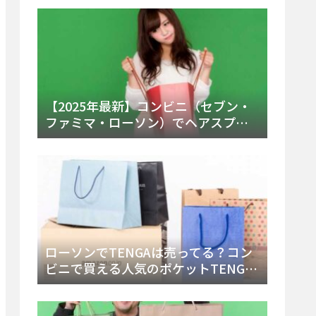
ー・内容物を詳しく調べてみた！
【2025年最新】コンビニ（セブン・
ファミマ・ローソン）でヘアスプレ
ーは売ってる？販売場所と買える種
類・値段を徹底調査！
ローソンでTENGAは売ってる？コン
ビニで買える人気のポケットTENGA
とエッグの取り扱い店舗と陳列場所
を徹底解説！