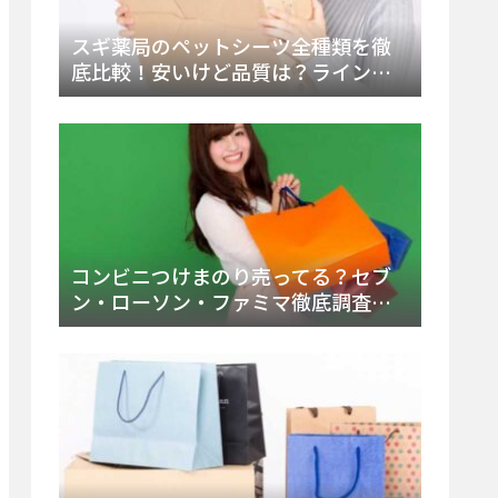
スギ薬局のペットシーツ全種類を徹
底比較！安いけど品質は？ラインナ
ップと販売店（Amazon・楽天含む）
をチェック
コンビニつけまのり売ってる？セブ
ン・ローソン・ファミマ徹底調査！
ドンキや薬局、Amazon楽天で買う方
法まとめ