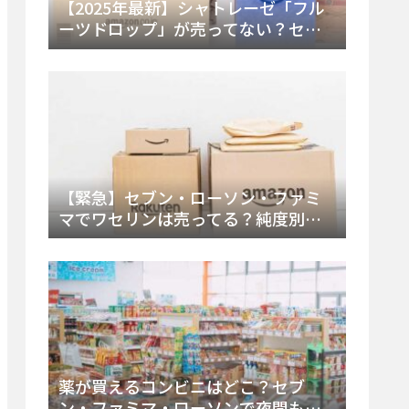
【2025年最新】シャトレーゼ「フル
ーツドロップ」が売ってない？セブ
ンでの販売終了理由と代替アイスを
徹底解説！
【緊急】セブン・ローソン・ファミ
マでワセリンは売ってる？純度別お
すすめ品と販売場所を徹底まとめ
薬が買えるコンビニはどこ？セブ
ン・ファミマ・ローソンで夜間も買