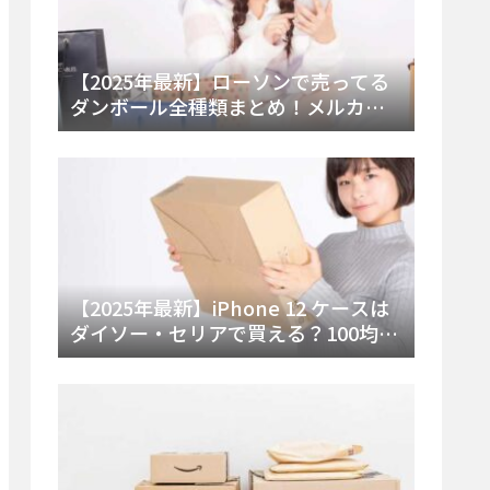
【2025年最新】ローソンで売ってる
ダンボール全種類まとめ！メルカリ
便・ゆうパック対応サイズと価格を
徹底解説
【2025年最新】iPhone 12 ケースは
ダイソー・セリアで買える？100均の
在庫状況と失敗しない選び方を徹底
解説！