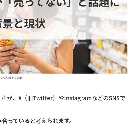
が「売ってない」と話題に
背景と現状
o-store.com
（旧Twitter）やInstagramなどのSNSで
み合っている
と考えられます。