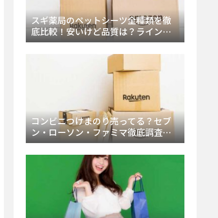
スギ薬局のペットシーツ全種類を徹
底比較！安いけど品質は？ラインナ
ップと販売店（Amazon・楽天含む）
をチェック
コンビニつけまのり売ってる？セブ
ン・ローソン・ファミマ徹底調査！
ドンキや薬局、Amazon楽天で買う方
法まとめ