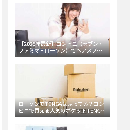
ー・内容物を詳しく調べてみた！
【2025年最新】コンビニ（セブン・
ファミマ・ローソン）でヘアスプレ
ーは売ってる？販売場所と買える種
類・値段を徹底調査！
ローソンでTENGAは売ってる？コン
ビニで買える人気のポケットTENGA
とエッグの取り扱い店舗と陳列場所
を徹底解説！