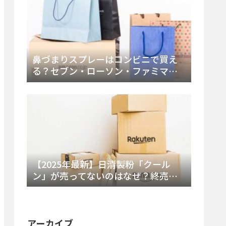
鼻づまりスプレーはコンビニで買え
る？セブン・ローソン・ファミマの
販売時間と主要製品を徹底解説
【2025年最新】日清製粉「クール
ン」が売ってないのはなぜ？終売の
真相とレアチーズケーキ代替品・再
販可能性を徹底解説！
アーカイブ