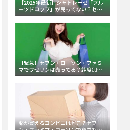
【2025年最新】シャトレーゼ「フル
ーツドロップ」が売ってない？セブ
ンでの販売終了理由と代替アイスを
徹底解説！
【緊急】セブン・ローソン・ファミ
マでワセリンは売ってる？純度別お
すすめ品と販売場所を徹底まとめ
薬が買えるコンビニはどこ？セブ
ン・ファミマ・ローソンで夜間も買