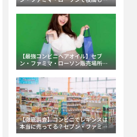
える市販薬の種類と販売店の探し方
【2025年最新】
【最強コンビニヘアオイル】セブ
ン・ファミマ・ローソン販売場所
は？今すぐ買えるおすすめ市販品を
徹底調査！
【徹底調査】コンビニでレギンスは
本当に売ってる？セブン・ファミ
マ・ローソンの取扱店舗とメーカ