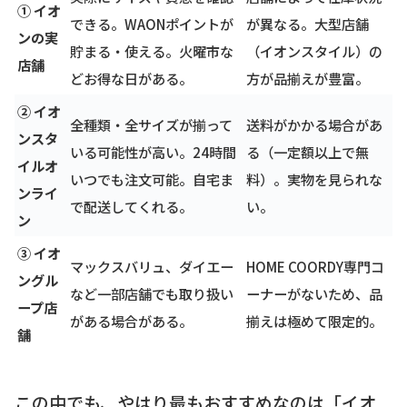
① イオ
できる。WAONポイントが
が異なる。大型店舗
ンの実
貯まる・使える。火曜市な
（イオンスタイル）の
店舗
どお得な日がある。
方が品揃えが豊富。
② イオ
全種類・全サイズが揃って
送料がかかる場合があ
ンスタ
いる可能性が高い。24時間
る（一定額以上で無
イルオ
いつでも注文可能。自宅ま
料）。実物を見られな
ンライ
で配送してくれる。
い。
ン
③ イオ
マックスバリュ、ダイエー
HOME COORDY専門コ
ングル
など一部店舗でも取り扱い
ーナーがないため、品
ープ店
がある場合がある。
揃えは極めて限定的。
舗
この中でも、やはり最もおすすめなのは「イオ