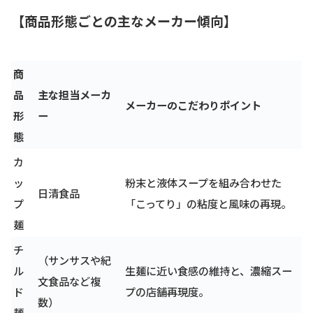
【商品形態ごとの主なメーカー傾向】
商
品
主な担当メーカ
メーカーのこだわりポイント
形
ー
態
カ
ッ
粉末と液体スープを組み合わせた
日清食品
プ
「こってり」の粘度と風味の再現。
麺
チ
（サンサスや紀
ル
生麺に近い食感の維持と、濃縮スー
文食品など複
ド
プの店舗再現度。
数）
麺