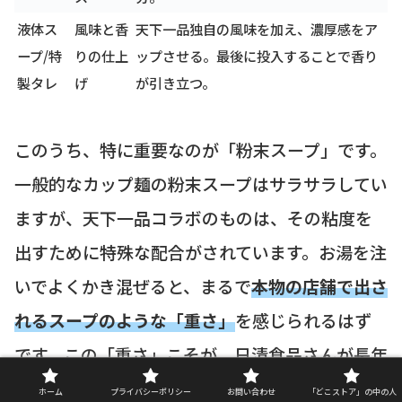
液体ス
風味と香
天下一品独自の風味を加え、濃厚感をア
ープ/特
りの仕上
ップさせる。最後に投入することで香り
製タレ
げ
が引き立つ。
このうち、特に重要なのが「粉末スープ」です。
一般的なカップ麺の粉末スープはサラサラしてい
ますが、天下一品コラボのものは、その粘度を
出すために特殊な配合がされています。お湯を注
いでよくかき混ぜると、まるで
本物の店舗で出さ
れるスープのような「重さ」
を感じられるはず
です。この「重さ」こそが、日清食品さんが長年
の技術で実現した「こってり」の秘密なのです。
ホーム
プライバシーポリシー
お問い合わせ
「どこストア」の中の人