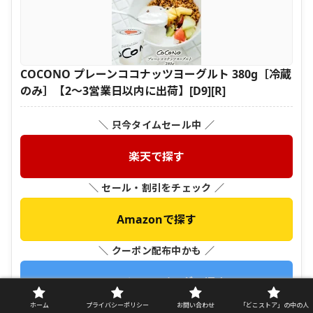
COCONO プレーンココナッツヨーグルト 380g［冷蔵
のみ］【2〜3営業日以内に出荷】[D9][R]
＼ 只今タイムセール中 ／
楽天で探す
＼ セール・割引をチェック ／
Amazonで探す
＼ クーポン配布中かも ／
Yahoo!ショッピングで探す
ホーム
プライバシーポリシー
お問い合わせ
「どこストア」の中の人