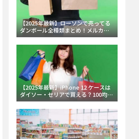
【2025年最新】ローソンで売ってる
ダンボール全種類まとめ！メルカリ
便・ゆうパック対応サイズと価格を
徹底解説
【2025年最新】iPhone 12 ケースは
ダイソー・セリアで買える？100均の
在庫状況と失敗しない選び方を徹底
解説！