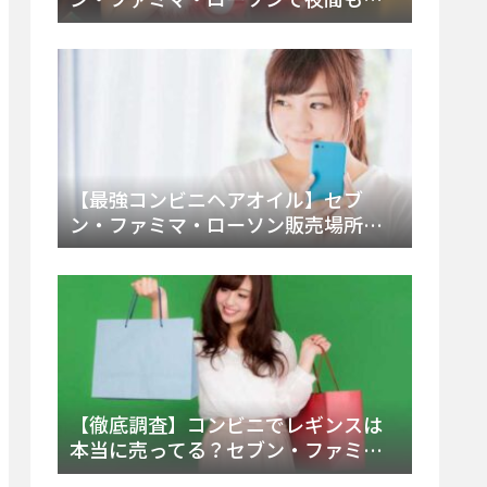
える市販薬の種類と販売店の探し方
【2025年最新】
【最強コンビニヘアオイル】セブ
ン・ファミマ・ローソン販売場所
は？今すぐ買えるおすすめ市販品を
徹底調査！
【徹底調査】コンビニでレギンスは
本当に売ってる？セブン・ファミ
マ・ローソンの取扱店舗とメーカ