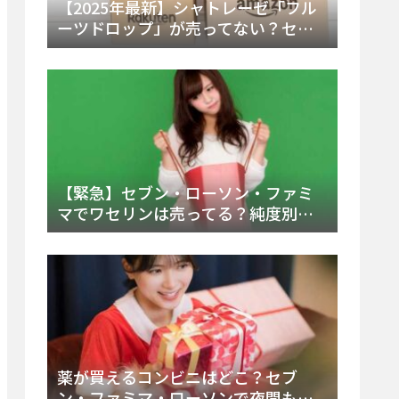
【2025年最新】シャトレーゼ「フル
ーツドロップ」が売ってない？セブ
ンでの販売終了理由と代替アイスを
徹底解説！
【緊急】セブン・ローソン・ファミ
マでワセリンは売ってる？純度別お
すすめ品と販売場所を徹底まとめ
薬が買えるコンビニはどこ？セブ
ン・ファミマ・ローソンで夜間も買