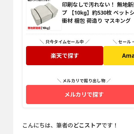
印刷なしで汚れない！ 無地新
プ 【10kg】約530枚 ペッ
衝材 梱包 荷造り マスキング
＼ 只今タイムセール中 ／
＼ セール
楽天で探す
Am
＼ メルカリで掘り出し物 ／
メルカリで探す
こんにちは、筆者の
どこストア
です！