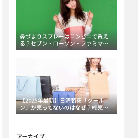
鼻づまりスプレーはコンビニで買え
る？セブン・ローソン・ファミマの
販売時間と主要製品を徹底解説
【2025年最新】日清製粉「クール
ン」が売ってないのはなぜ？終売の
真相とレアチーズケーキ代替品・再
販可能性を徹底解説！
アーカイブ