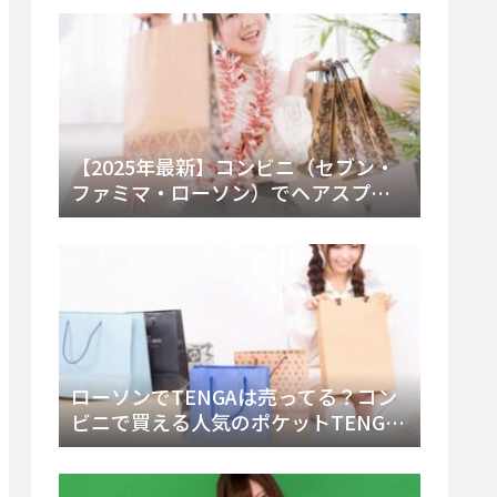
ー・内容物を詳しく調べてみた！
【2025年最新】コンビニ（セブン・
ファミマ・ローソン）でヘアスプレ
ーは売ってる？販売場所と買える種
類・値段を徹底調査！
ローソンでTENGAは売ってる？コン
ビニで買える人気のポケットTENGA
とエッグの取り扱い店舗と陳列場所
を徹底解説！