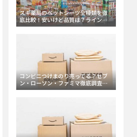
スギ薬局のペットシーツ全種類を徹
底比較！安いけど品質は？ラインナ
ップと販売店（Amazon・楽天含む）
をチェック
コンビニつけまのり売ってる？セブ
ン・ローソン・ファミマ徹底調査！
ドンキや薬局、Amazon楽天で買う方
法まとめ