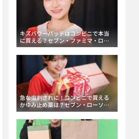
キズパワーパッドはコンビニで本当
に買える？セブン・ファミマ・ロー
ソン徹底調査＆値段と種類別販売場
所まとめ
急な虫刺されに！コンビニで買える
かゆみ止め薬は？セブン・ローソ
ン・ファミマの販売状況と定番商品
まとめ