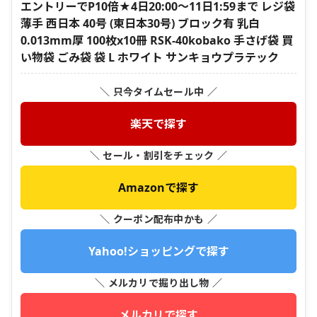
エントリーでP10倍★4日20:00〜11日1:59まで レジ袋
薄手 西日本 40号 (東日本30号) ブロック有 乳白
0.013mm厚 100枚x10冊 RSK-40kobako 手さげ袋 買
い物袋 ごみ袋 袋 L ホワイト サンキョウプラテック
＼ 只今タイムセール中 ／
楽天で探す
＼ セール・割引をチェック ／
Amazonで探す
＼ クーポン配布中かも ／
Yahoo!ショッピングで探す
＼ メルカリで掘り出し物 ／
メルカリで探す