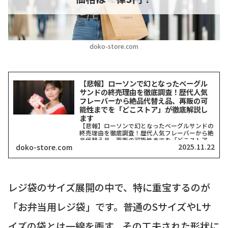
doko-store.com
【悲報】ローソンで幻となったベーグル
サンドの終売理由を徹底調査！歴代人気
フレーバーから絶品代替え品、再販の可
能性までを「どこストア」が徹底解説し
ます
【悲報】ローソンで幻となったベーグルサンドの
終売理由を徹底調査！歴代人気フレーバーから絶
品代替え品、再販の可能性までを「どこストア」
2025.11.22
doko-store.com
が徹底解説します「え、ローソンのベーグルサン
ド、どこにもないんだけど…」そう、あなたも
今、同じ疑問を抱いてい...
レジ袋のサイズ展開の中で、特に重宝するのが
「お弁当用レジ袋」です。普通のSサイズやLサ
イズの袋とは一線を画す、その工夫された形状に