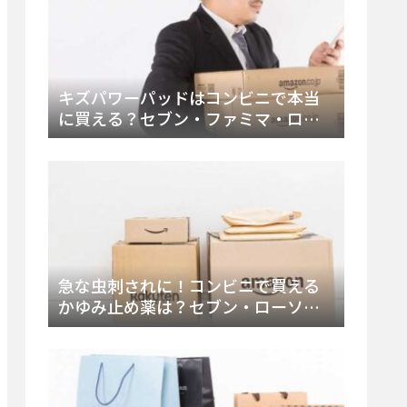
キズパワーパッドはコンビニで本当
に買える？セブン・ファミマ・ロー
ソン徹底調査＆値段と種類別販売場
所まとめ
急な虫刺されに！コンビニで買える
かゆみ止め薬は？セブン・ローソ
ン・ファミマの販売状況と定番商品
まとめ