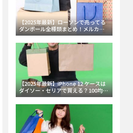
【2025年最新】ローソンで売ってる
ダンボール全種類まとめ！メルカリ
便・ゆうパック対応サイズと価格を
徹底解説
【2025年最新】iPhone 12 ケースは
ダイソー・セリアで買える？100均の
在庫状況と失敗しない選び方を徹底
解説！