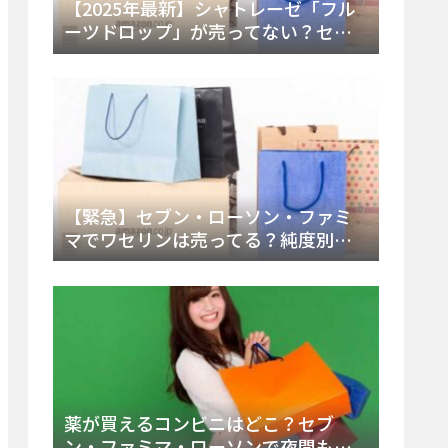
【2025年最新】シャトレーゼ「フル
ーツドロップ」が売ってない？セブ
ンでの販売終了理由と代替アイスを
徹底解説！
【緊急】セブン・ローソン・ファミ
マでワセリンは売ってる？純度別お
すすめ品と販売場所を徹底まとめ
薬が買えるコンビニはどこ？セブ
ン・ファミマ・ローソンで夜間も買