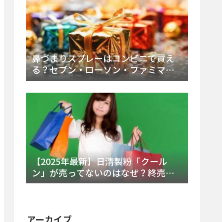
鼻づまりスプレーはコンビニで買え
る？セブン・ローソン・ファミマの
販売時間と主要製品を徹底解説
【2025年最新】日清製粉「クール
ン」が売ってないのはなぜ？終売の
真相とレアチーズケーキ代替品・再
販可能性を徹底解説！
アーカイブ