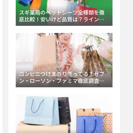
スギ薬局のペットシーツ全種類を徹
底比較！安いけど品質は？ラインナ
ップと販売店（Amazon・楽天含む）
をチェック
コンビニつけまのり売ってる？セブ
ン・ローソン・ファミマ徹底調査！
ドンキや薬局、Amazon楽天で買う方
法まとめ