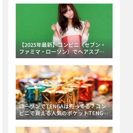
ー・内容物を詳しく調べてみた！
【2025年最新】コンビニ（セブン・
ファミマ・ローソン）でヘアスプレ
ーは売ってる？販売場所と買える種
類・値段を徹底調査！
ローソンでTENGAは売ってる？コン
ビニで買える人気のポケットTENGA
とエッグの取り扱い店舗と陳列場所
を徹底解説！