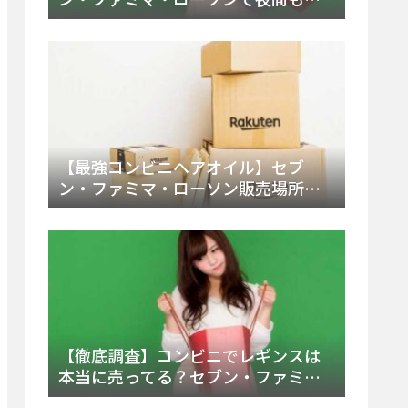
える市販薬の種類と販売店の探し方
【2025年最新】
【最強コンビニヘアオイル】セブ
ン・ファミマ・ローソン販売場所
は？今すぐ買えるおすすめ市販品を
徹底調査！
【徹底調査】コンビニでレギンスは
本当に売ってる？セブン・ファミ
マ・ローソンの取扱店舗とメーカ