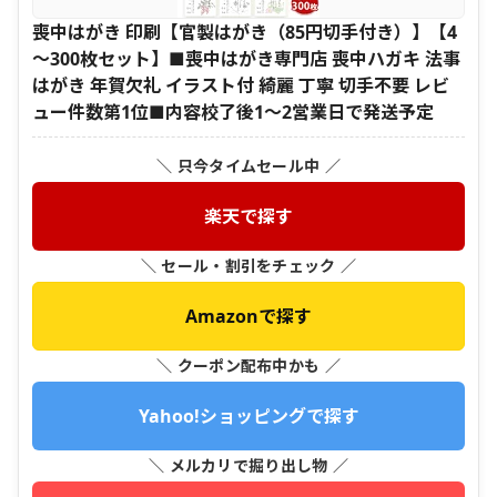
喪中はがき 印刷【官製はがき（85円切手付き）】【4
～300枚セット】■喪中はがき専門店 喪中ハガキ 法事
はがき 年賀欠礼 イラスト付 綺麗 丁寧 切手不要 レビ
ュー件数第1位■内容校了後1～2営業日で発送予定
＼ 只今タイムセール中 ／
楽天で探す
＼ セール・割引をチェック ／
Amazonで探す
＼ クーポン配布中かも ／
Yahoo!ショッピングで探す
＼ メルカリで掘り出し物 ／