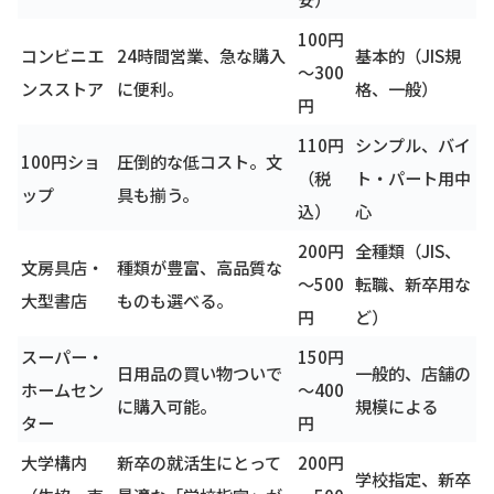
100円
コンビニエ
24時間営業、急な購入
基本的（JIS規
～300
ンスストア
に便利。
格、一般）
円
110円
シンプル、バイ
100円ショ
圧倒的な低コスト。文
（税
ト・パート用中
ップ
具も揃う。
込）
心
200円
全種類（JIS、
文房具店・
種類が豊富、高品質な
～500
転職、新卒用な
大型書店
ものも選べる。
円
ど）
スーパー・
150円
日用品の買い物ついで
一般的、店舗の
ホームセン
～400
に購入可能。
規模による
ター
円
大学構内
新卒の就活生にとって
200円
学校指定、新卒