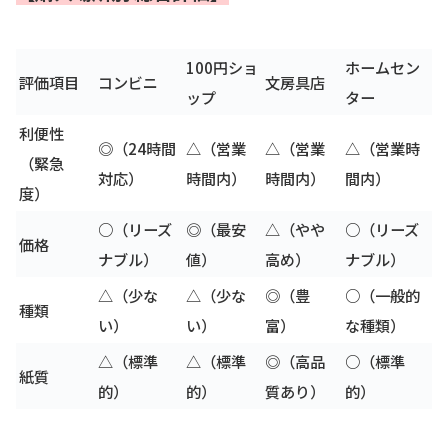
100円ショ
ホームセン
評価項目
コンビニ
文房具店
ップ
ター
利便性
◎（24時間
△（営業
△（営業
△（営業時
（緊急
対応）
時間内）
時間内）
間内）
度）
○（リーズ
◎（最安
△（やや
○（リーズ
価格
ナブル）
値）
高め）
ナブル）
△（少な
△（少な
◎（豊
○（一般的
種類
い）
い）
富）
な種類）
△（標準
△（標準
◎（高品
○（標準
紙質
的）
的）
質あり）
的）