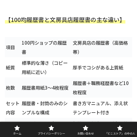
【100均履歴書と文房具店履歴書の主な違い】
100円ショップの履歴
文房具店の履歴書（高価格
項目
書
帯）
標準的な薄さ（コピー
紙質
厚手でコシがある上質紙
用紙に近い）
履歴書＋職務経歴書など10
枚数
履歴書用紙3〜4枚程度
枚程度
セット
履歴書・封筒のみのシ
書き方マニュアル、添え状
内容
ンプルな構成
テンプレート付き
アルバイト・パート
転職用、新卒用など専門的
様式
用、一般用が中心
な様式が多い
ホーム
プライバシーポリシー
お問い合わせ
「どこストア」の中の人