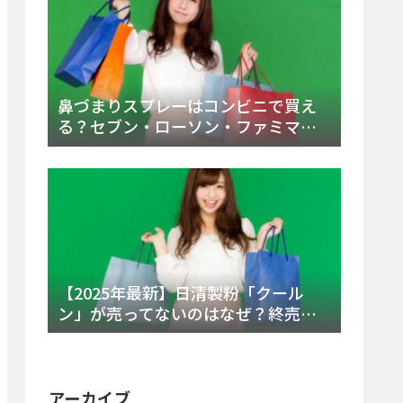
鼻づまりスプレーはコンビニで買え
る？セブン・ローソン・ファミマの
販売時間と主要製品を徹底解説
【2025年最新】日清製粉「クール
ン」が売ってないのはなぜ？終売の
真相とレアチーズケーキ代替品・再
販可能性を徹底解説！
アーカイブ