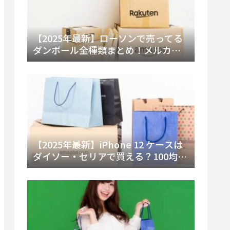
【2025年最新】ローソンで売ってる
ダンボール全種類まとめ！メルカリ
便・ゆうパック対応サイズと価格を
徹底解説
【2025年最新】iPhone 12 ケースは
ダイソー・セリアで買える？100均の
在庫状況と失敗しない選び方を徹底
解説！