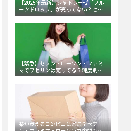
【2025年最新】シャトレーゼ「フル
ーツドロップ」が売ってない？セブ
ンでの販売終了理由と代替アイスを
徹底解説！
【緊急】セブン・ローソン・ファミ
マでワセリンは売ってる？純度別お
すすめ品と販売場所を徹底まとめ
薬が買えるコンビニはどこ？セブ
ン・ファミマ・ローソンで夜間も買