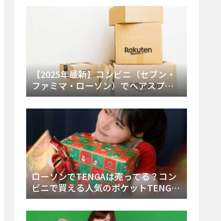
ー・内容物を詳しく調べてみた！
【2025年最新】コンビニ（セブン・
ファミマ・ローソン）でヘアスプレ
ーは売ってる？販売場所と買える種
類・値段を徹底調査！
ローソンでTENGAは売ってる？コン
ビニで買える人気のポケットTENGA
とエッグの取り扱い店舗と陳列場所
を徹底解説！