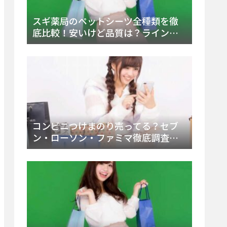
スギ薬局のペットシーツ全種類を徹
底比較！安いけど品質は？ラインナ
ップと販売店（Amazon・楽天含む）
をチェック
コンビニつけまのり売ってる？セブ
ン・ローソン・ファミマ徹底調査！
ドンキや薬局、Amazon楽天で買う方
法まとめ