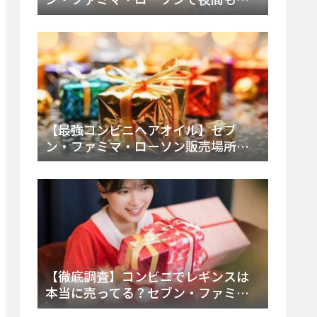
える市販薬の種類と販売店の探し方
【2025年最新】
【最強コンビニヘアオイル】セブ
ン・ファミマ・ローソン販売場所
は？今すぐ買えるおすすめ市販品を
徹底調査！
【徹底調査】コンビニでレギンスは
本当に売ってる？セブン・ファミ
マ・ローソンの取扱店舗とメーカ