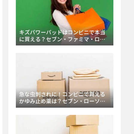
キズパワーパッドはコンビニで本当
に買える？セブン・ファミマ・ロー
ソン徹底調査＆値段と種類別販売場
所まとめ
急な虫刺されに！コンビニで買える
かゆみ止め薬は？セブン・ローソ
ン・ファミマの販売状況と定番商品
まとめ