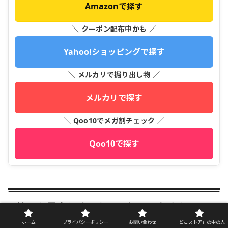
Amazonで探す
＼ クーポン配布中かも ／
Yahoo!ショッピングで探す
＼ メルカリで掘り出し物 ／
メルカリで探す
＼ Qoo10でメガ割チェック ／
Qoo10で探す
効果を最大化するために知っておきたい正
しい飲み方
ホーム
プライバシーポリシー
お問い合わせ
「どこストア」の中の人