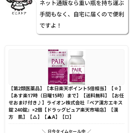
ネット通販なら重い瓶を持ち運ぶ
手間もなく、自宅に届くので便利
どこストア
ですよ！
【第2類医薬品】【本日楽天ポイント5倍相当】【☆】
【あす楽17時（日曜15時）まで】【送料無料】【お任
せおまけ付き♪】ライオン株式会社『ペア漢方エキス
錠 240錠』×2個【ドラッグピュア楽天市場店】【漢
方 肌】【△】【▲A】【□】
＼ 只今タイムセール中 ／