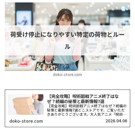
荷受け停止になりやすい特定の荷物とルー
ル
doko-store.com
【完全攻略】呪術廻戦アニメ終了はな
ぜ？続編の秘策と最新情報7選
【完全攻略】呪術廻戦アニメ終了はなぜ？続編の
秘策と最新情報7選どこストアです、ご覧いただ
きありがとうございます。大人気アニメ「呪術廻
戦」の放送が一旦区切りを迎え、ネット上では
2026.04.06
doko-store.com
「なぜ終了したの？」「もう続きは見られない
の？」と悲しみの声が広が...