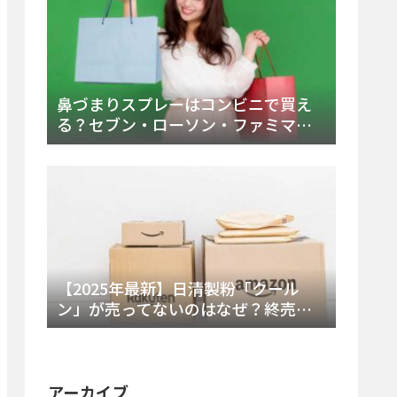
鼻づまりスプレーはコンビニで買え
る？セブン・ローソン・ファミマの
販売時間と主要製品を徹底解説
【2025年最新】日清製粉「クール
ン」が売ってないのはなぜ？終売の
真相とレアチーズケーキ代替品・再
販可能性を徹底解説！
アーカイブ