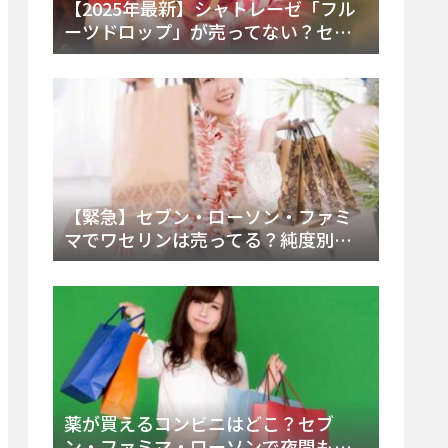
【2025年最新】シャトレーゼ「フル
ーツドロップ」が売ってない？セブ
ンでの販売終了理由と代替アイスを
徹底解説！
【緊急】セブン・ローソン・ファミ
マでワセリンは売ってる？純度別お
すすめ品と販売場所を徹底まとめ
薬が買えるコンビニはどこ？セブ
ン・ファミマ・ローソンで夜間も買