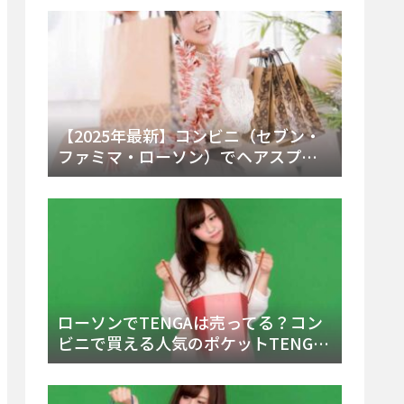
ー・内容物を詳しく調べてみた！
【2025年最新】コンビニ（セブン・
ファミマ・ローソン）でヘアスプレ
ーは売ってる？販売場所と買える種
類・値段を徹底調査！
ローソンでTENGAは売ってる？コン
ビニで買える人気のポケットTENGA
とエッグの取り扱い店舗と陳列場所
を徹底解説！