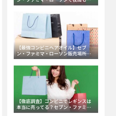
える市販薬の種類と販売店の探し方
【2025年最新】
【最強コンビニヘアオイル】セブ
ン・ファミマ・ローソン販売場所
は？今すぐ買えるおすすめ市販品を
徹底調査！
【徹底調査】コンビニでレギンスは
本当に売ってる？セブン・ファミ
マ・ローソンの取扱店舗とメーカ