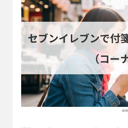
セブンイレブンで付
（コー
dok