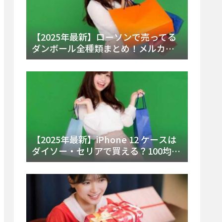
【2025年最新】ローソンで売ってる
ダンボール全種類まとめ！メルカリ
便・ゆうパック対応サイズと価格を
徹底解説
【2025年最新】iPhone 12 ケースは
ダイソー・セリアで買える？100均の
在庫状況と失敗しない選び方を徹底
解説！