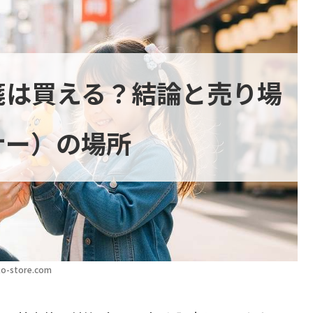
箋は買える？結論と売り場
ナー）の場所
o-store.com