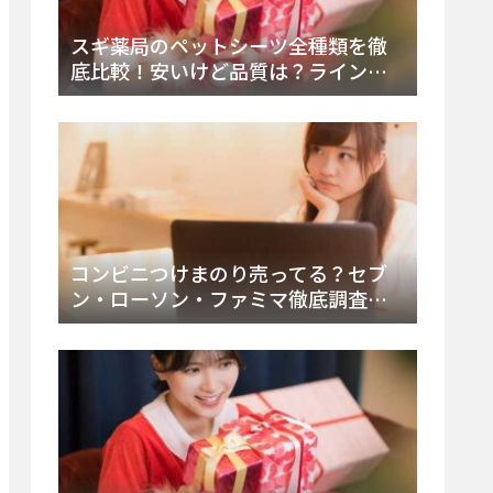
スギ薬局のペットシーツ全種類を徹
底比較！安いけど品質は？ラインナ
ップと販売店（Amazon・楽天含む）
をチェック
コンビニつけまのり売ってる？セブ
ン・ローソン・ファミマ徹底調査！
ドンキや薬局、Amazon楽天で買う方
法まとめ