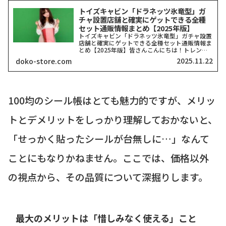
トイズキャビン「ドラネッツ氷竜型」ガ
チャ設置店舗と確実にゲットできる全種
セット通販情報まとめ【2025年版】
トイズキャビン「ドラネッツ氷竜型」ガチャ設置
店舗と確実にゲットできる全種セット通販情報ま
とめ【2025年版】皆さんこんにちは！トレンド
を探求する筆者「どこストア」です！今回ご紹介
2025.11.22
doko-store.com
するのは、カプセルトイ業界で今、最も注目を集
めていると言っても...
100均のシール帳はとても魅力的ですが、メリッ
トとデメリットをしっかり理解しておかないと、
「せっかく貼ったシールが台無しに…」なんて
ことにもなりかねません。ここでは、価格以外
の視点から、その品質について深掘りします。
最大のメリットは「惜しみなく使える」こと