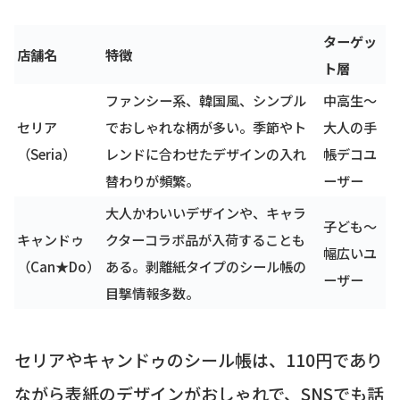
ターゲッ
店舗名
特徴
ト層
ファンシー系、韓国風、シンプル
中高生〜
セリア
でおしゃれな柄が多い。季節やト
大人の手
（Seria）
レンドに合わせたデザインの入れ
帳デコユ
替わりが頻繁。
ーザー
大人かわいいデザインや、キャラ
子ども〜
キャンドゥ
クターコラボ品が入荷することも
幅広いユ
（Can★Do）
ある。剥離紙タイプのシール帳の
ーザー
目撃情報多数。
セリアやキャンドゥのシール帳は、110円であり
ながら表紙のデザインがおしゃれで、SNSでも話