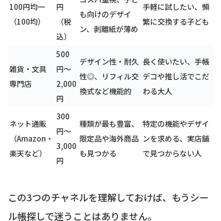
100円均一
円
手軽に試したい、頻
も向けのデザイ
（100均）
（税
繁に交換する子ども
ン、剥離紙が薄め
込）
500
デザイン性・耐久
長く使いたい、手帳
雑貨・文具
円〜
性◎、リフィル交
デコや推し活でこだ
専門店
2,000
換式など機能的
わる大人
円
300
ネット通販
種類が最も豊富、
特定の機能やデザイ
円〜
（Amazon・
限定品や海外商品
ンを求める、実店舗
3,000
楽天など）
も見つかる
で見つからない人
円
この3つのチャネルを理解しておけば、もうシー
ル帳探しで迷うことはありません。