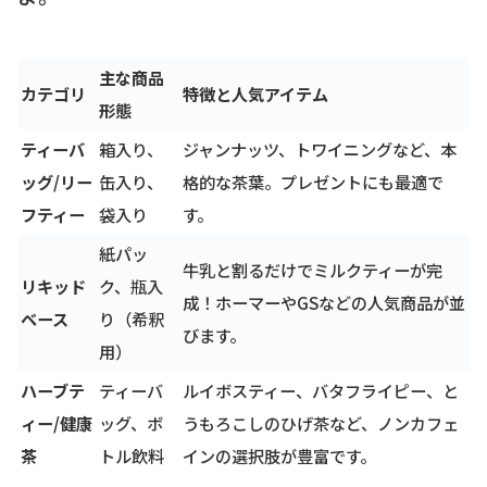
主な商品
カテゴリ
特徴と人気アイテム
形態
ティーバ
箱入り、
ジャンナッツ、トワイニングなど、本
ッグ/リー
缶入り、
格的な茶葉。プレゼントにも最適で
フティー
袋入り
す。
紙パッ
牛乳と割るだけでミルクティーが完
リキッド
ク、瓶入
成！ホーマーやGSなどの人気商品が並
ベース
り（希釈
びます。
用）
ハーブテ
ティーバ
ルイボスティー、バタフライピー、と
ィー/健康
ッグ、ボ
うもろこしのひげ茶など、ノンカフェ
茶
トル飲料
インの選択肢が豊富です。