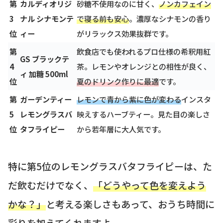
第
カルディオリジ
砂糖不使用なのに甘く、
ノンカフェイン
3
ナル シナモンテ
で寝る前も安心
。濃厚なシナモンの香り
位
ィー
がリラックス効果抜群です。
第
飲食店でも使われるプロ仕様の希釈用紅
GS ブラックテ
4
茶。レモンやオレンジとの相性が良く、
ィ 加糖 500ml
位
夏のドリンク作りに最適
です。
第
ガーデンティー
レモンで青から紫に色が変わる
インスタ
5
レモングラスバ
映えするハーブティー。見た目の楽しさ
位
タフライピー
から若年層に大人気です。
特に第5位のレモングラスバタフライピーは、た
だ飲むだけでなく、
「どうやって色を変えよう
かな？」
と考える楽しさもあって、おうち時間に
彩りを加えてくれますよ。