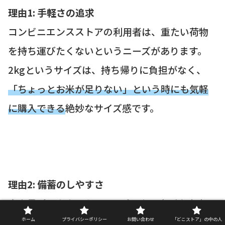
理由1: 手軽さの追求
コンビニエンスストアの利用者は、重たい荷物
を持ち運びたくないというニーズがあります。
2kgというサイズは、持ち帰りに負担がなく、
「ちょっとお米が足りない」という時にも気軽
に購入できる
絶妙なサイズ感です。
理由2: 備蓄のしやすさ
大容量パックよりも、2kgパックの方が家庭内で
保管する場所を選びません。狭いキッチンの隙
ホーム
プライバシーポリシー
お問い合わせ
「どこストア」の中の人