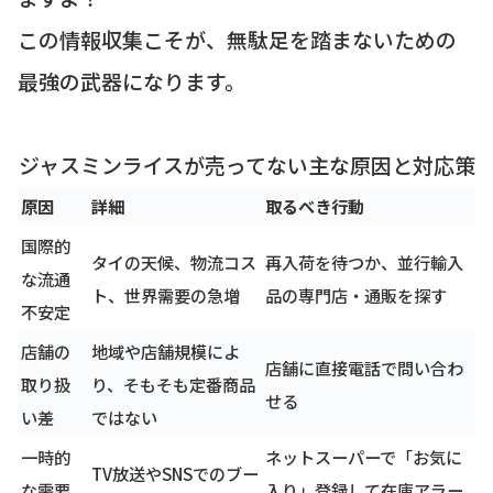
この情報収集こそが、無駄足を踏まないための
最強の武器になります。
ジャスミンライスが売ってない主な原因と対応策
原因
詳細
取るべき行動
国際的
タイの天候、物流コス
再入荷を待つか、並行輸入
な流通
ト、世界需要の急増
品の専門店・通販を探す
不安定
店舗の
地域や店舗規模によ
店舗に直接電話で問い合わ
取り扱
り、そもそも定番商品
せる
い差
ではない
一時的
ネットスーパーで「お気に
TV放送やSNSでのブー
な需要
入り」登録して在庫アラー