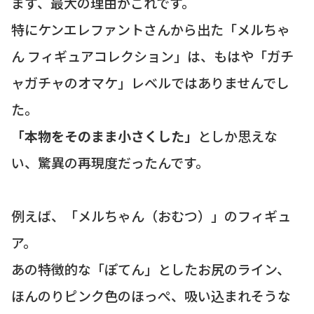
まず、最大の理由がこれです。
特にケンエレファントさんから出た「メルちゃ
ん フィギュアコレクション」は、もはや「ガチ
ャガチャのオマケ」レベルではありませんでし
た。
「本物をそのまま小さくした」
としか思えな
い、驚異の再現度だったんです。
例えば、「メルちゃん（おむつ）」のフィギュ
ア。
あの特徴的な「ぽてん」としたお尻のライン、
ほんのりピンク色のほっぺ、吸い込まれそうな