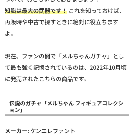
知識は最大の武器です！
これを知っておけば、
再販時や中古で探すときに絶対に役立ちます
よ。
現在、ファンの間で「メルちゃんガチャ」とし
て最も強く記憶されているのは、2022年10月頃
に発売されたこちらの商品です。
伝説のガチャ「メルちゃん フィギュアコレクシ
ョン」
メーカー:
ケンエレファント