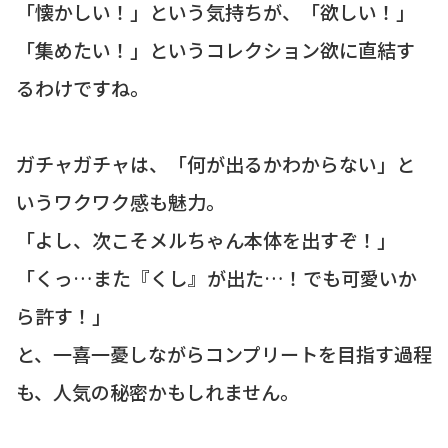
「懐かしい！」という気持ちが、「欲しい！」
「集めたい！」というコレクション欲に直結す
るわけですね。
ガチャガチャは、「何が出るかわからない」と
いうワクワク感も魅力。
「よし、次こそメルちゃん本体を出すぞ！」
「くっ…また『くし』が出た…！でも可愛いか
ら許す！」
と、一喜一憂しながらコンプリートを目指す過程
も、人気の秘密かもしれません。