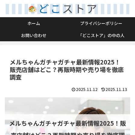
ホーム
プライバシーポリシー
お問い合わせ
「どこストア」の中の人
メルちゃんガチャガチャ最新情報2025！
販売店舗はどこ？再販時期や売り場を徹底
調査
2025.11.12
2025.11.13
メルちゃんガチャガチャ最新情報2025！販