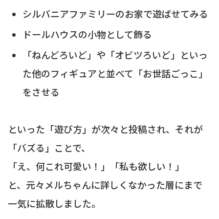
シルバニアファミリーのお家で遊ばせてみる
ドールハウスの小物として飾る
「ねんどろいど」や「オビツろいど」といっ
た他のフィギュアと並べて「お世話ごっこ」
をさせる
といった「遊び方」が次々と投稿され、それが
「バズる」ことで、
「え、何これ可愛い！」「私も欲しい！」
と、元々メルちゃんに詳しくなかった層にまで
一気に拡散しました。