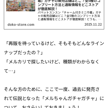
着」ガチャの販売店舗はどこ？全5種のコ
ンプリート方法と通販情報をどこストア
が徹底解説！
パペットスンスン「チャーム付きミニ巾着」ガチ
ャの販売店舗はどこ？全5種のコンプリート方法
と通販情報をどこストアが徹底解説！どうも、こ
んにちは！どこストアです。いま、SNSで「可愛
2025.11.22
doko-store.com
すぎる！」「絶対コンプしたい！」と大騒ぎにな
っているアイテムが...
「再販を待っているけど、そもそもどんなライン
ナップだったの？」
「メルカリで探したいけど、種類がわからなく
て…」
そんな方のために、ここで一度、過去に発売さ
れて伝説となった「メルちゃんガチャガチャ」に
ついて、おさらいしておきましょう！