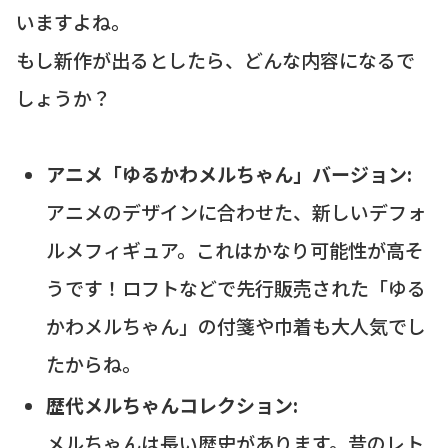
いますよね。
もし新作が出るとしたら、どんな内容になるで
しょうか？
アニメ「ゆるかわメルちゃん」バージョン:
アニメのデザインに合わせた、新しいデフォ
ルメフィギュア。これはかなり可能性が高そ
うです！ロフトなどで先行販売された「ゆる
かわメルちゃん」の付箋や巾着も大人気でし
たからね。
歴代メルちゃんコレクション:
メルちゃんは長い歴史があります。昔のレト