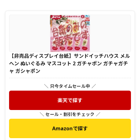
【非売品ディスプレイ台紙】サンドイッチハウス メル
ヘン ぬいぐるみ マスコット 2 ガチャポン ガチャガチ
ャ ガシャポン
＼ 只今タイムセール中 ／
楽天で探す
＼ セール・割引をチェック ／
Amazonで探す