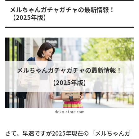
メルちゃんガチャガチャの最新情報！
【2025年版】
メルちゃんガチャガチャの最新情報！
【2025年版】
doko-store.com
さて、早速ですが2025年現在の「メルちゃんガ