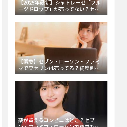
【2025年最新】シャトレーゼ「フル
ーツドロップ」が売ってない？セブ
ンでの販売終了理由と代替アイスを
徹底解説！
【緊急】セブン・ローソン・ファミ
マでワセリンは売ってる？純度別お
すすめ品と販売場所を徹底まとめ
薬が買えるコンビニはどこ？セブ
ン・ファミマ・ローソンで夜間も買