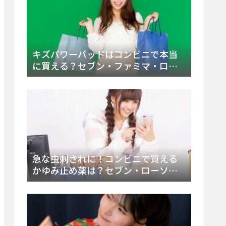
キズパワーパッドはコンビニで本当
に買える？セブン・ファミマ・ロー
ソン徹底調査＆値段と種類別販売場
所まとめ
急な虫刺されに！コンビニで買える
かゆみ止め薬は？セブン・ローソ
ン・ファミマの販売状況と定番商品
まとめ