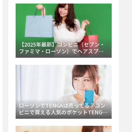
ー・内容物を詳しく調べてみた！
【2025年最新】コンビニ（セブン・
ファミマ・ローソン）でヘアスプレ
ーは売ってる？販売場所と買える種
類・値段を徹底調査！
ローソンでTENGAは売ってる？コン
ビニで買える人気のポケットTENGA
とエッグの取り扱い店舗と陳列場所
を徹底解説！