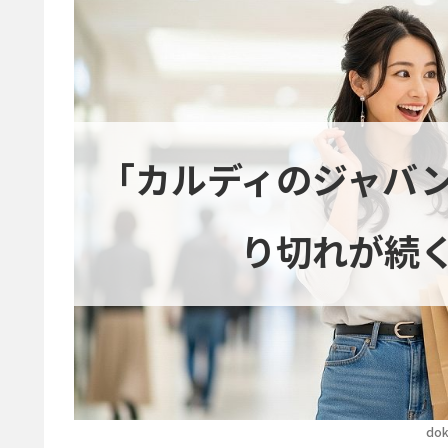
「カルディのジャバ
り切れが続
dok