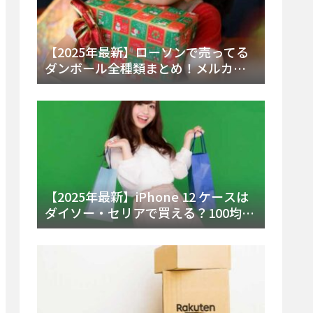
【2025年最新】ローソンで売ってる
ダンボール全種類まとめ！メルカリ
便・ゆうパック対応サイズと価格を
徹底解説
【2025年最新】iPhone 12 ケースは
ダイソー・セリアで買える？100均の
在庫状況と失敗しない選び方を徹底
解説！