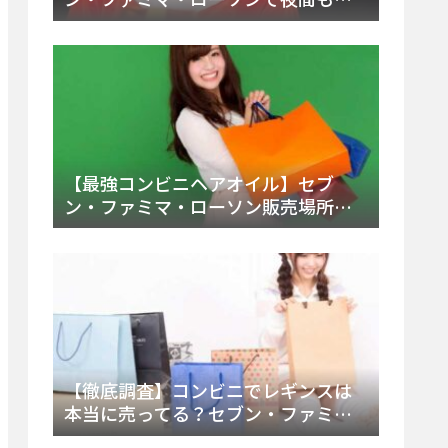
える市販薬の種類と販売店の探し方
【2025年最新】
【最強コンビニヘアオイル】セブ
ン・ファミマ・ローソン販売場所
は？今すぐ買えるおすすめ市販品を
徹底調査！
【徹底調査】コンビニでレギンスは
本当に売ってる？セブン・ファミ
マ・ローソンの取扱店舗とメーカ