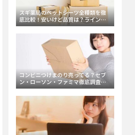
スギ薬局のペットシーツ全種類を徹
底比較！安いけど品質は？ラインナ
ップと販売店（Amazon・楽天含む）
をチェック
コンビニつけまのり売ってる？セブ
ン・ローソン・ファミマ徹底調査！
ドンキや薬局、Amazon楽天で買う方
法まとめ