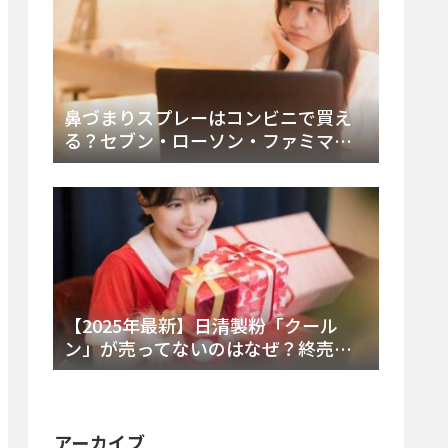
鼻づまりスプレーはコンビニで買え
る？セブン・ローソン・ファミマの
販売時間と主要製品を徹底解説
【2025年最新】日清製粉「クール
ン」が売ってないのはなぜ？終売の
真相とレアチーズケーキ代替品・再
販可能性を徹底解説！
アーカイブ