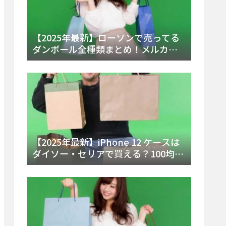
【2025年最新】ローソンで売ってる
ダンボール全種類まとめ！メルカリ
便・ゆうパック対応サイズと価格を
徹底解説
【2025年最新】iPhone 12 ケースは
ダイソー・セリアで買える？100均の
在庫状況と失敗しない選び方を徹底
解説！