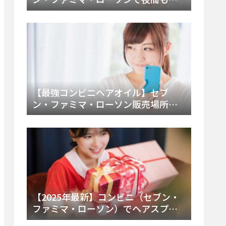
える市販薬の種類と販売店の探し方
【2025年最新】
【最強コンビニヘアオイル】セブ
ン・ファミマ・ローソン販売場所
は？今すぐ買えるおすすめ市販品を
徹底調査！
【2025年最新】コンビニ（セブン・
ファミマ・ローソン）でヘアスプレ
ーは売ってる？販売場所と買える種