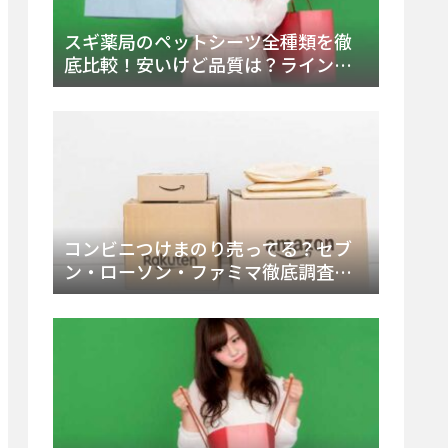
スギ薬局のペットシーツ全種類を徹
底比較！安いけど品質は？ラインナ
ップと販売店（Amazon・楽天含む）
をチェック
コンビニつけまのり売ってる？セブ
ン・ローソン・ファミマ徹底調査！
ドンキや薬局、Amazon楽天で買う方
法まとめ