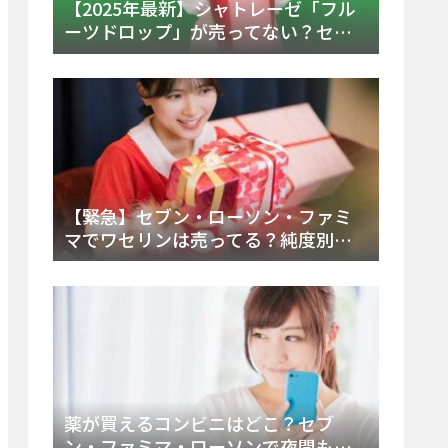
【2025年最新】シャトレーゼ「フル
ーツドロップ」が売ってない？セブ
ンでの販売終了理由と代替アイスを
徹底解説！
【緊急】セブン・ローソン・ファミ
マでワセリンは売ってる？純度別お
すすめ品と販売場所を徹底まとめ
薬が買えるコンビニはどこ？セブ
ン・ファミマ・ローソンで夜間も買