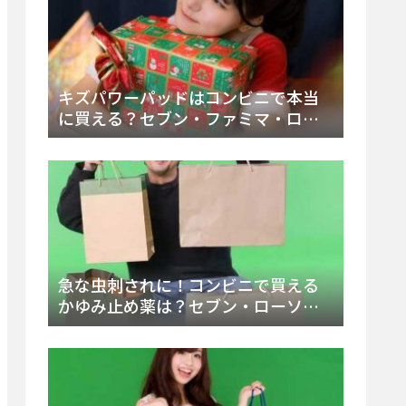
キズパワーパッドはコンビニで本当
に買える？セブン・ファミマ・ロー
ソン徹底調査＆値段と種類別販売場
所まとめ
急な虫刺されに！コンビニで買える
かゆみ止め薬は？セブン・ローソ
ン・ファミマの販売状況と定番商品
まとめ