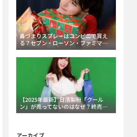
鼻づまりスプレーはコンビニで買え
る？セブン・ローソン・ファミマの
販売時間と主要製品を徹底解説
【2025年最新】日清製粉「クール
ン」が売ってないのはなぜ？終売の
真相とレアチーズケーキ代替品・再
販可能性を徹底解説！
アーカイブ